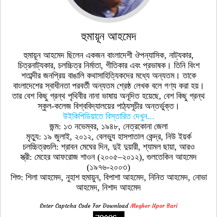
হুমায়ূন আহমেদ
হুমায়ূন আহমেদ ছিলেন একজন বাংলাদেশী ঔপন্যাসিক, নাট্যকার,
চিত্রনাট্যকার, চলচ্চিত্র নির্মাতা, গীতিকার এবং প্রভাষক। তিনি বিংশ
শতাব্দীর জনপ্রিয় বাঙালি কথাসাহিত্যিকদের মধ্যে অন্যতম। তাকে
বাংলাদেশের স্বাধীনতা পরবর্তী অন্যতম শ্রেষ্ঠ লেখক বলে গণ্য করা হয়।
তার বেশ কিছু গ্রন্থ পৃথিবীর নানা ভাষায় অনূদিত হয়েছে, বেশ কিছু গ্রন্থ
স্কুল-কলেজ বিশ্ববিদ্যালয়ের পাঠ্যসূচীর অন্তর্ভুক্ত।
উইকিপিডিয়াতে বিস্তারিত দেখুন...
জন্ম: ১৩ নভেম্বর, ১৯৪৮, নেত্রকোনা জেলা
মৃত্যু: ১৯ জুলাই, ২০১২, বেলভ্যু হাসপাতাল কেন্দ্র, নিউ ইয়র্ক
চলচ্চিত্রগুলি: শ্রাবন মেঘের দিন, দুই দুয়ারী, শ্যামল ছায়া, আরও
স্ত্রী: মেহের আফরোজ শাওন (২০০৫–২০১২), গুলতেকিন আহমেদ
(১৯৭৬-২০০৩)
শিশু: শিলা আহমেদ, নুহাশ হুমায়ুন, বিপাশা আহমেদ, নিনিত আহমেদ, নোভা
আহমেদ, নিশাদ আহমেদ
Enter Captcha Code For Download
Megher Upor Bari