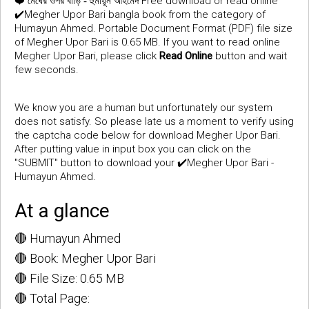
❤️
Free download or read online
মেঘের ওপর বাড়ি - হুমায়ূন আহমেদ
✔️Megher Upor Bari bangla book from the category of
Humayun Ahmed. Portable Document Format (PDF) file size
of Megher Upor Bari is 0.65 MB. If you want to read online
Megher Upor Bari, please click
Read Online
button and wait
few seconds.
We know you are a human but unfortunately our system
does not satisfy. So please late us a moment to verify using
the captcha code below for download Megher Upor Bari.
After putting value in input box you can click on the
"SUBMIT" button to download your ✔️Megher Upor Bari -
Humayun Ahmed.
At a glance
🔴 Humayun Ahmed
🔴 Book: Megher Upor Bari
🔴 File Size: 0.65 MB
🔴 Total Page: