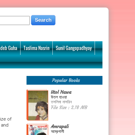
deb Guha
Taslima Nasrin
Sunil Gangopadhyay
Popular Books
Utol Hawa
উতল হাওয়া
তসলিমা নাসরিন
File Size : 2.18 MB
ize of
 and
Amrapali
আম্রপালী