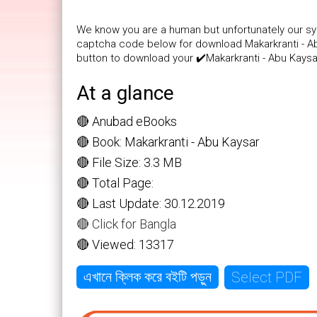
We know you are a human but unfortunately our sys
captcha code below for download Makarkranti - Abu
button to download your ✔️Makarkranti - Abu Kays
At a glance
🔴 Anubad eBooks
🔴 Book: Makarkranti - Abu Kaysar
🔴 File Size: 3.3 MB
🔴 Total Page:
🔴 Last Update: 30.12.2019
🔴 Click for Bangla
🔴 Viewed: 13317
Select PDF
এখানে ক্লিক করে বইটি পড়ুন