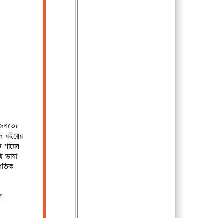
 জগতের
াদ বইয়ের
 পারেন
ি ভাষা
াগতিক
r