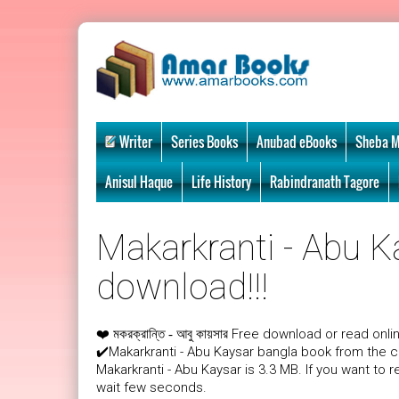
Writer
Series Books
Anubad eBooks
Sheba M
Anisul Haque
Life History
Rabindranath Tagore
Makarkranti - Abu Ka
download!!!
❤️
Free download or read onli
মকরক্রান্তি - আবু কায়সার
✔️Makarkranti - Abu Kaysar bangla book from the 
Makarkranti - Abu Kaysar is 3.3 MB. If you want to 
wait few seconds.