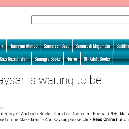
ix
Humayun Ahmed
Samaresh Basu
Samaresh Majumdar
Buddha
Kazi Nazrul Islam
Samagra Books
Horror
18+ Adult Books
ysar is waiting to be
ne
category of Anubad eBooks. Portable Document Format (PDF) file s
read online Makarkranti - Abu Kaysar, please click
Read Online
button