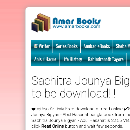
Writer
Series Books
Anubad eBooks
Sheba M
Anisul Haque
Life History
Rabindranath Tagore
Sachitra Jounya Big
to be download!!!
❤️
Free download or read online ✔️S
স্বচিত্র যৌন বিজ্ঞান
Jounya Bigyan - Abul Hasanat bangla book from the
Sachitra Jounya Bigyan - Abul Hasanat is 22.55 MB.
click
Read Online
button and wait few seconds.