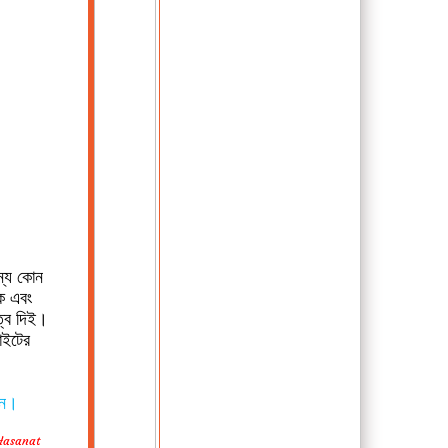
ন্য কোন
ে এবং
ত্ব দিই।
াইটের
েন।
Hasanat