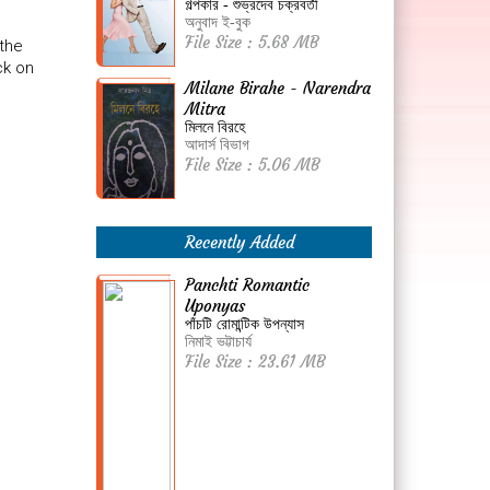
গল্পকার - শুভ্রদেব চক্রবর্তী
অনুবাদ ই-বুক
File Size : 5.68 MB
 the
ck on
Milane Birahe - Narendra
Mitra
মিলনে বিরহে
আদার্স বিভাগ
File Size : 5.06 MB
Recently Added
Panchti Romantic
Uponyas
পাঁচটি রোমান্টিক উপন্যাস
নিমাই ভট্টাচার্য
File Size : 23.61 MB