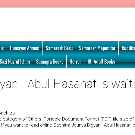
ix
Humayun Ahmed
Samaresh Basu
Samaresh Majumdar
Buddha
Kazi Nazrul Islam
Samagra Books
Horror
18+ Adult Books
yan - Abul Hasanat is wait
achitra
 category of Others. Portable Document Format (PDF) file size of
 If you want to read online Sachitra Jounya Bigyan - Abul Hasanat, 