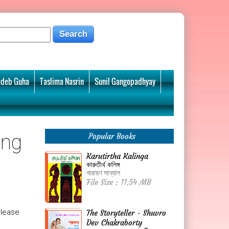
deb Guha
Taslima Nasrin
Sunil Gangopadhyay
ing
Popular Books
Karutirtha Kalinga
কারুতীর্থ কলিঙ্গ
নারায়ণ সান্যাল
File Size : 11.54 MB
please
The Storyteller - Shuvro
Dev Chakraborty