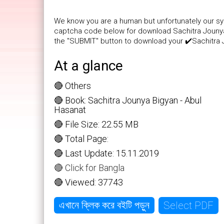
We know you are a human but unfortunately our sys
captcha code below for download Sachitra Jounya B
the "SUBMIT" button to download your ✔️Sachitra J
At a glance
🔴 Others
🔴 Book: Sachitra Jounya Bigyan - Abul
Hasanat
🔴 File Size: 22.55 MB
🔴 Total Page:
🔴 Last Update: 15.11.2019
🔴 Click for Bangla
🔴 Viewed: 37743
Select PDF
এখানে ক্লিক করে বইটি পড়ুন