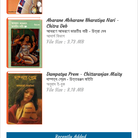
Abarane Abharane Bharatiya Nari -
Chitra Deb
আবরণে আভরণে ভারতীয় নারী - চিত্রা দেব
আদার্স বিভাগ
File Size : 3.73 MB
Dampatya Prem - Chittaranjan Maity
দাম্পত্য প্রেম - চিত্তরঞ্জন মাইতি
অনুবাদ ই-বুক
File Size : 8.18 MB
Recently Added