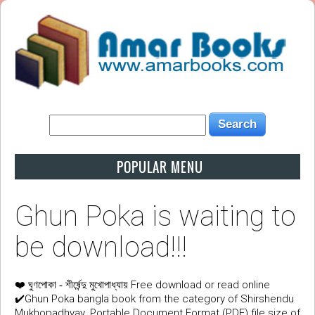
POPULAR MENU
Ghun Poka is waiting to
be download!!!
❤️
Free download or read online
ঘুণপোকা - শীর্ষেন্দু মুখোপাধ্যায়
✔️Ghun Poka bangla book from the category of Shirshendu
Mukhopadhyay. Portable Document Format (PDF) file size of