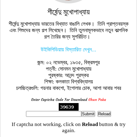
শীর্ষেন্দু মুখোপাধ্যায়
শীর্ষেন্দু মুখোপাধ্যায় ভারতের বিখ্যাত বাঙালি লেখক। তিনি প্রাপ্তবয়স্ক
এবং শিশুদের জন্য গল্প লিখেছেন। তিনি তুলনামূলকভাবে নতুন কাল্পনিক
গল্প তৈরির জন্য সুপরিচিত।
উইকিপিডিয়ায় বিস্তারিত দেখুন...
জন্ম: ০২ নভেম্বর, ১৯৩৫, বিক্রমপুর
পত্নী: সোনমন মুখোপাধ্যায়
পুরষ্কার: আনন্দ পুরস্কর
শিক্ষা: কলকাতা বিশ্ববিদ্যালয়
চলচ্চিত্রগুলি: গয়নার বাকশো, ইগোলার চোক, আশা আবার শবর
Enter Captcha Code For Download
Ghun Poka
If captcha not working, click on
Reload
button & try
again.