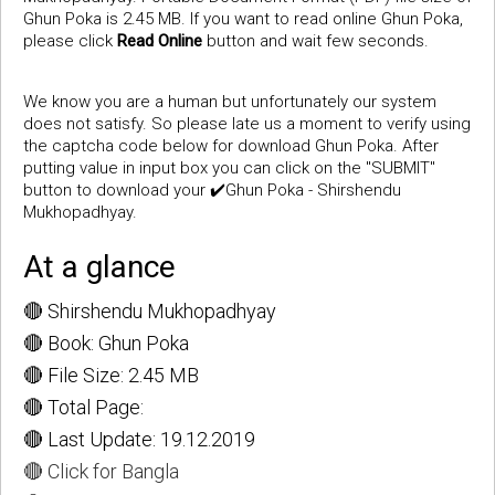
Ghun Poka is 2.45 MB. If you want to read online Ghun Poka,
please click
Read Online
button and wait few seconds.
We know you are a human but unfortunately our system
does not satisfy. So please late us a moment to verify using
the captcha code below for download Ghun Poka. After
putting value in input box you can click on the "SUBMIT"
button to download your ✔️Ghun Poka - Shirshendu
Mukhopadhyay.
At a glance
🔴 Shirshendu Mukhopadhyay
🔴 Book: Ghun Poka
🔴 File Size: 2.45 MB
🔴 Total Page:
🔴 Last Update: 19.12.2019
🔴 Click for Bangla