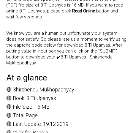
(PDF) file size of 8 Ti Upanyas is 16 MB. If you want to read
online 8 Ti Upanyas, please click
Read Online
button and
wait few seconds.
We know you are a human but unfortunately our system
does not satisfy. So please late us a moment to verify using
the captcha code below for download 8 Ti Upanyas. After
putting value in input box you can click on the "SUBMIT"
button to download your ✔️8 Ti Upanyas - Shirshendu
Mukhopadhyay.
At a glance
🔴 Shirshendu Mukhopadhyay
🔴 Book: 8 Ti Upanyas
🔴 File Size: 16 MB
🔴 Total Page:
🔴 Last Update: 19.12.2019
🔴 Click for Bangla