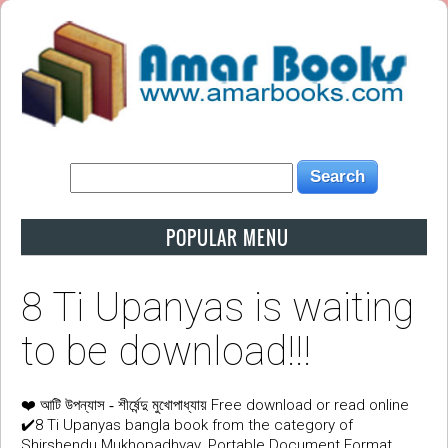
POPULAR MENU
8 Ti Upanyas is waiting
to be download!!!
❤️
Free download or read online
আটি উপন্যাস - শীর্ষেন্দু মুখোপাধ্যায়
✔️8 Ti Upanyas bangla book from the category of
Shirshendu Mukhopadhyay. Portable Document Format