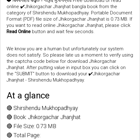
❤️
Free download or read
ঝিকরগাছায় ঝঞ্ঝাট - শীর্ষেন্দু মুখোপাধ্যায়
online ✔️Jhikorgachar Jhanjhat bangla book from the
category of Shirshendu Mukhopadhyay. Portable Document
Format (PDF) file size of Jhikorgachar Jhanjhat is 0.73 MB. If
you want to read online Jhikorgachar Jhanjhat, please click
Read Online
button and wait few seconds.
We know you are a human but unfortunately our system
does not satisfy. So please late us a moment to verify using
the captcha code below for download Jhikorgachar
Jhanjhat. After putting value in input box you can click on
the "SUBMIT" button to download your ✔️Jhikorgachar
Jhanjhat - Shirshendu Mukhopadhyay.
At a glance
🔴 Shirshendu Mukhopadhyay
🔴 Book: Jhikorgachar Jhanjhat
🔴 File Size: 0.73 MB
🔴 Total Page: