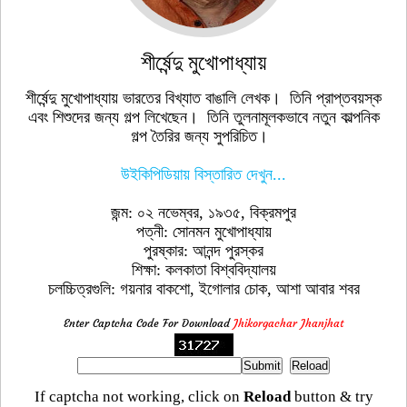
শীর্ষেন্দু মুখোপাধ্যায়
শীর্ষেন্দু মুখোপাধ্যায় ভারতের বিখ্যাত বাঙালি লেখক। তিনি প্রাপ্তবয়স্ক
এবং শিশুদের জন্য গল্প লিখেছেন। তিনি তুলনামূলকভাবে নতুন কাল্পনিক
গল্প তৈরির জন্য সুপরিচিত।
উইকিপিডিয়ায় বিস্তারিত দেখুন...
জন্ম: ০২ নভেম্বর, ১৯৩৫, বিক্রমপুর
পত্নী: সোনমন মুখোপাধ্যায়
পুরষ্কার: আনন্দ পুরস্কর
শিক্ষা: কলকাতা বিশ্ববিদ্যালয়
চলচ্চিত্রগুলি: গয়নার বাকশো, ইগোলার চোক, আশা আবার শবর
Enter Captcha Code For Download
Jhikorgachar Jhanjhat
If captcha not working, click on
Reload
button & try