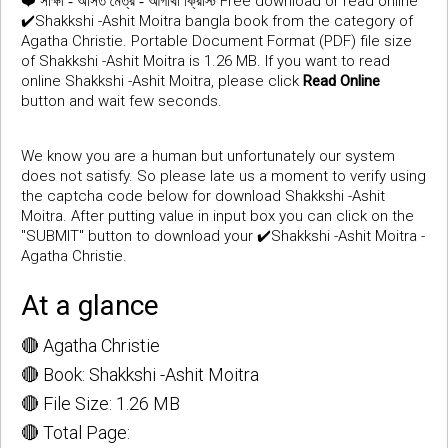
❤️
Free download or read online
সাক্ষী - অসিত মৈত্র - আগাথা ক্রিস্টি
✔️Shakkshi -Ashit Moitra bangla book from the category of
Agatha Christie. Portable Document Format (PDF) file size
of Shakkshi -Ashit Moitra is 1.26 MB. If you want to read
online Shakkshi -Ashit Moitra, please click
Read Online
button and wait few seconds.
We know you are a human but unfortunately our system
does not satisfy. So please late us a moment to verify using
the captcha code below for download Shakkshi -Ashit
Moitra. After putting value in input box you can click on the
"SUBMIT" button to download your ✔️Shakkshi -Ashit Moitra -
Agatha Christie.
At a glance
🔴 Agatha Christie
🔴 Book: Shakkshi -Ashit Moitra
🔴 File Size: 1.26 MB
🔴 Total Page: