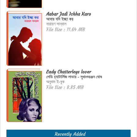
Aabar Jadi Ichha Karo
আবার যদি ইচ্ছা কর
নারায়ণ সান্যাল
File Size : 11.64 MB
Lady Chatterleys lover
লেডি চ্যাটার্লিজ লাভার - সুধাংশুরঞ্জন ঘোষ
অনুবাদ ই-বুক
File Size : 8.85 MB
Recently Added