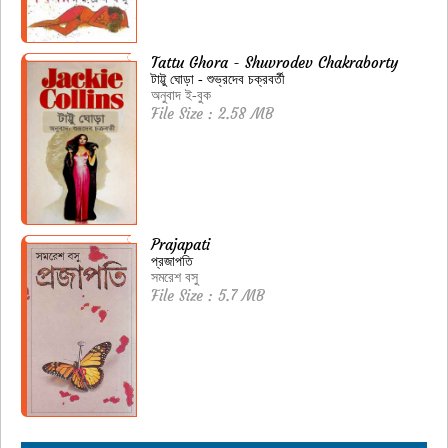
Tattu Ghora - Shuvrodev Chakraborty
টাট্টু ঘোড়া - শুভ্রদেব চক্রবর্তী
অনুবাদ ই-বুক
File Size : 2.58 MB
Prajapati
প্রজাপতি
সমরেশ বসু
File Size : 5.7 MB