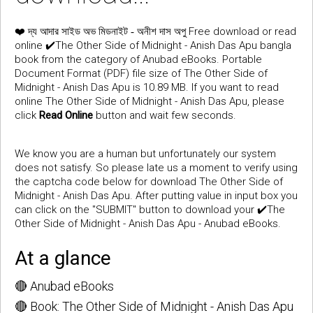
❤️
Free download or read
দ্য আদার সাইড অভ মিডনাইট - অনীশ দাস অপু
online ✔️The Other Side of Midnight - Anish Das Apu bangla
book from the category of Anubad eBooks. Portable
Document Format (PDF) file size of The Other Side of
Midnight - Anish Das Apu is 10.89 MB. If you want to read
online The Other Side of Midnight - Anish Das Apu, please
click
Read Online
button and wait few seconds.
We know you are a human but unfortunately our system
does not satisfy. So please late us a moment to verify using
the captcha code below for download The Other Side of
Midnight - Anish Das Apu. After putting value in input box you
can click on the "SUBMIT" button to download your ✔️The
Other Side of Midnight - Anish Das Apu - Anubad eBooks.
At a glance
🔴 Anubad eBooks
🔴 Book: The Other Side of Midnight - Anish Das Apu