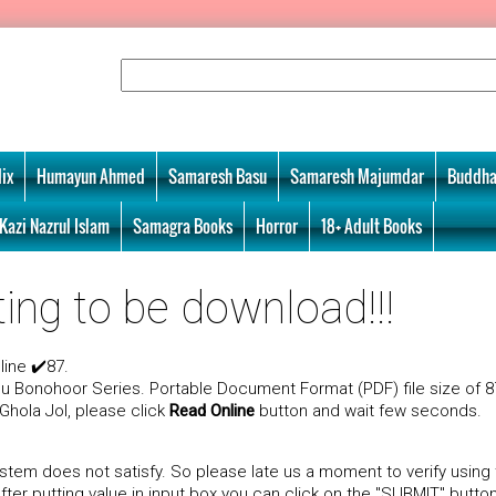
ix
Humayun Ahmed
Samaresh Basu
Samaresh Majumdar
Buddha
Kazi Nazrul Islam
Samagra Books
Horror
18+ Adult Books
ting to be download!!!
ine ✔️87.
u Bonohoor Series. Portable Document Format (PDF) file size of 8
 Ghola Jol, please click
Read Online
button and wait few seconds.
tem does not satisfy. So please late us a moment to verify using
er putting value in input box you can click on the "SUBMIT" button