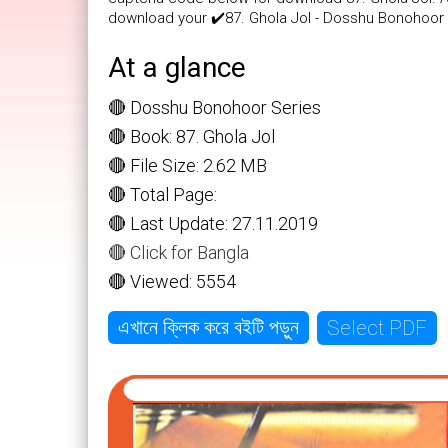
download your ✔️87. Ghola Jol - Dosshu Bonohoor 
At a glance
🔴 Dosshu Bonohoor Series
🔴 Book: 87. Ghola Jol
🔴 File Size: 2.62 MB
🔴 Total Page:
🔴 Last Update: 27.11.2019
🔴 Click for Bangla
🔴 Viewed: 5554
Select PDF
এখানে ক্লিক করে বইটি পড়ুন