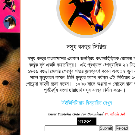
দস্যু বনহুর সিরিজ
দস্যু বনহুর বাংলাদেশের একজন জনপ্রিয় কথাসাহিত্যিক রোমেন
কর্তৃক সৃষ্ট একটি কথাচরিত্র। এই প্রথ্যাত ঔপন্যাসিক ২৭ ডিস
১৯২৬ বগুড়া জেলার শেরপুর শহরে জন্মগ্রহণ করেন এবং ১২ জু
সালে মৃত্যুবরণ করেন৷ তিনি মৃত্যুর আগে পর্যন্ত এই সিরিজের 
গোয়েন্দা কাহনী রচনা করেন। ১৯৭৬ সালে অঞ্জনা ও সোহেল রানা
পূর্ণদৈর্ঘ্য বাংলা ছায়াছবি দস্যু বনহুর নির্মান করেন।
উইকিপিডিয়ায় বিস্তারিত দেখুন
Enter Captcha Code For Download
87. Ghola Jol