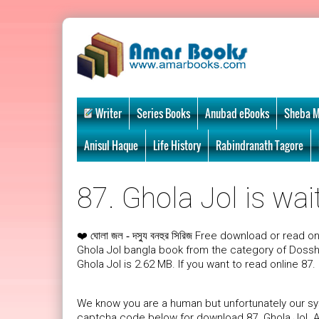
Writer
Series Books
Anubad eBooks
Sheba M
Anisul Haque
Life History
Rabindranath Tagore
87. Ghola Jol is wai
❤️
Free download or read onl
ঘোলা জল - দস্যু বনহুর সিরিজ
Ghola Jol bangla book from the category of Dossh
Ghola Jol is 2.62 MB. If you want to read online 87.
We know you are a human but unfortunately our sys
captcha code below for download 87. Ghola Jol. Aft