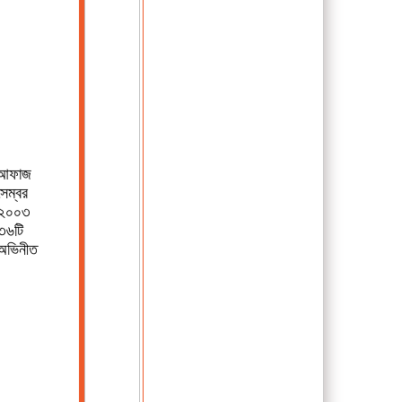
া আফাজ
েম্বর
ন ২০০৩
১৩৬টি
 অভিনীত