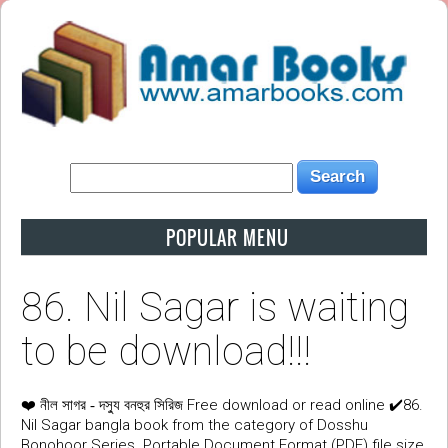
POPULAR MENU
86. Nil Sagar is waiting
to be download!!!
❤️
Free download or read online ✔️86.
নীল সাগর - দস্যু বনহুর সিরিজ
Nil Sagar bangla book from the category of Dosshu
Bonohoor Series. Portable Document Format (PDF) file size