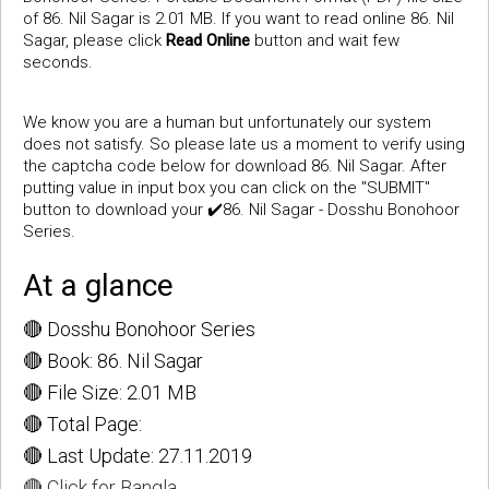
of 86. Nil Sagar is 2.01 MB. If you want to read online 86. Nil
Sagar, please click
Read Online
button and wait few
seconds.
We know you are a human but unfortunately our system
does not satisfy. So please late us a moment to verify using
the captcha code below for download 86. Nil Sagar. After
putting value in input box you can click on the "SUBMIT"
button to download your ✔️86. Nil Sagar - Dosshu Bonohoor
Series.
At a glance
🔴 Dosshu Bonohoor Series
🔴 Book: 86. Nil Sagar
🔴 File Size: 2.01 MB
🔴 Total Page:
🔴 Last Update: 27.11.2019
🔴 Click for Bangla