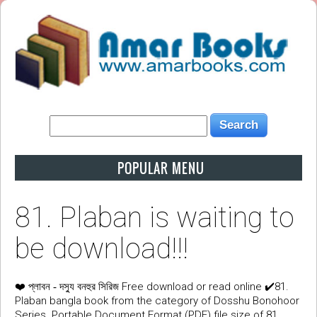
POPULAR MENU
81. Plaban is waiting to
be download!!!
❤️
Free download or read online ✔️81.
প্লাবন - দস্যু বনহুর সিরিজ
Plaban bangla book from the category of Dosshu Bonohoor
Series. Portable Document Format (PDF) file size of 81.