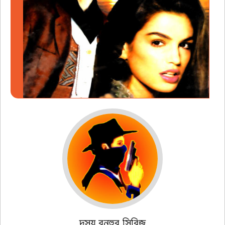
দস্যু বনহুর সিরিজ