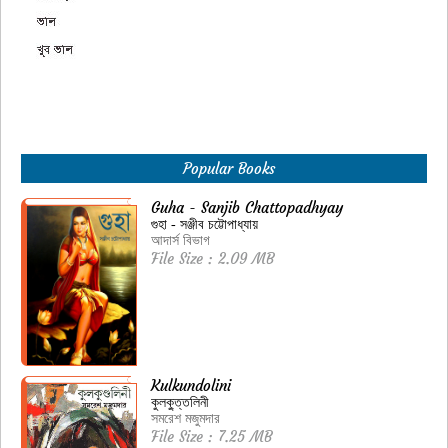
Popular Books
Guha - Sanjib Chattopadhyay
গুহা - সঞ্জীব চট্টোপাধ্যায়
আদার্স বিভাগ
File Size : 2.09 MB
Kulkundolini
কুলকু্ত্তলিনী
সমরেশ মজুমদার
File Size : 7.25 MB