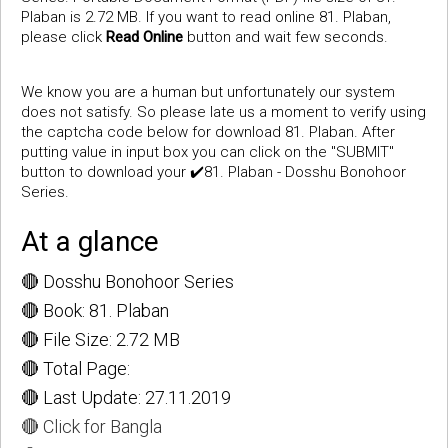
Plaban is 2.72 MB. If you want to read online 81. Plaban,
please click
Read Online
button and wait few seconds.
We know you are a human but unfortunately our system
does not satisfy. So please late us a moment to verify using
the captcha code below for download 81. Plaban. After
putting value in input box you can click on the "SUBMIT"
button to download your ✔️81. Plaban - Dosshu Bonohoor
Series.
At a glance
🔴 Dosshu Bonohoor Series
🔴 Book: 81. Plaban
🔴 File Size: 2.72 MB
🔴 Total Page:
🔴 Last Update: 27.11.2019
🔴 Click for Bangla