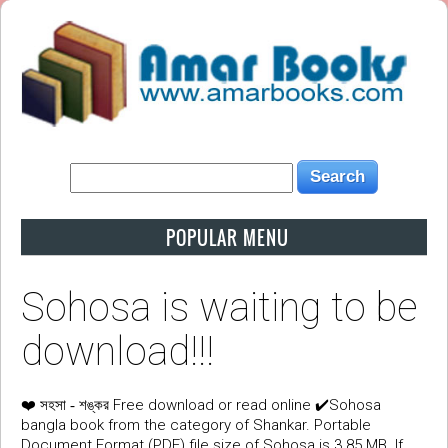
POPULAR MENU
Sohosa is waiting to be
download!!!
❤️
Free download or read online ✔️Sohosa
সহসা - শঙ্কর
bangla book from the category of Shankar. Portable
Document Format (PDF) file size of Sohosa is 3.85 MB. If