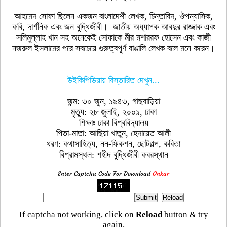
আহমেদ সোফা ছিলেন একজন বাংলাদেশী লেখক, চিন্তাবিদ, ঔপন্যাসিক,
কবি, দার্শনিক এবং জন বুদ্ধিজীবী। জাতীয় অধ্যাপক আবদুর রাজ্জাক এবং
সলিমুল্লাহ খান সহ অনেকেই সোফাকে মীর মশাররফ হোসেন এবং কাজী
নজরুল ইসলামের পরে সবচেয়ে গুরুত্বপূর্ণ বাঙালি লেখক বলে মনে করেন।
উইকিপিডিয়ায় বিস্তারিত দেখুন...
জন্ম: ৩০ জুন, ১৯৪৩, গাছবাড়িয়া
মৃত্যু: ২৮ জুলাই, ২০০১, ঢাকা
শিক্ষাঃ ঢাকা বিশ্ববিদ্যালয়
পিতা-মাতা: আছিয়া খাতুন, হেদায়েত আলী
ধরণ: কথাসাহিত্য, নন-ফিকশন, ছোটগল্প, কবিতা
বিশ্রামস্থল: শহীদ বুদ্ধিজীবী কবরস্থান
Enter Captcha Code For Download
Onkar
If captcha not working, click on
Reload
button & try
again.