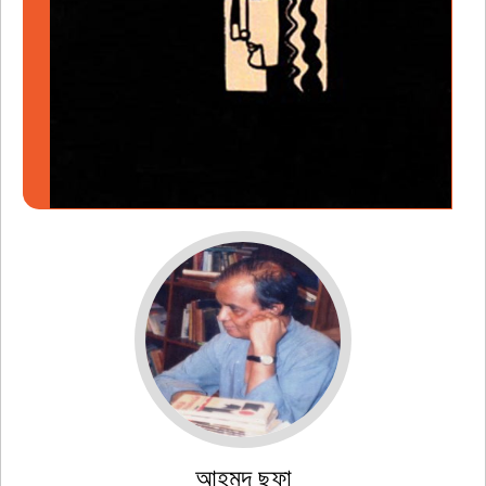
আহমদ ছফা