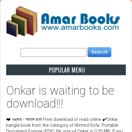
POPULAR MENU
Onkar is waiting to be
download!!!
❤️
Free download or read online ✔️Onkar
ওঙ্কার - আহমদ ছফা
bangla book from the category of Ahmed Sofa. Portable
Document Format (PDF) file size of Onkar is 0.35 MB. If you