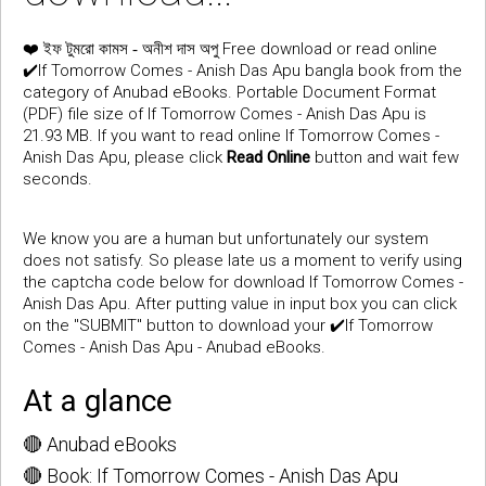
❤️
Free download or read online
ইফ টুমরো কামস - অনীশ দাস অপু
✔️If Tomorrow Comes - Anish Das Apu bangla book from the
category of Anubad eBooks. Portable Document Format
(PDF) file size of If Tomorrow Comes - Anish Das Apu is
21.93 MB. If you want to read online If Tomorrow Comes -
Anish Das Apu, please click
Read Online
button and wait few
seconds.
We know you are a human but unfortunately our system
does not satisfy. So please late us a moment to verify using
the captcha code below for download If Tomorrow Comes -
Anish Das Apu. After putting value in input box you can click
on the "SUBMIT" button to download your ✔️If Tomorrow
Comes - Anish Das Apu - Anubad eBooks.
At a glance
🔴 Anubad eBooks
🔴 Book: If Tomorrow Comes - Anish Das Apu