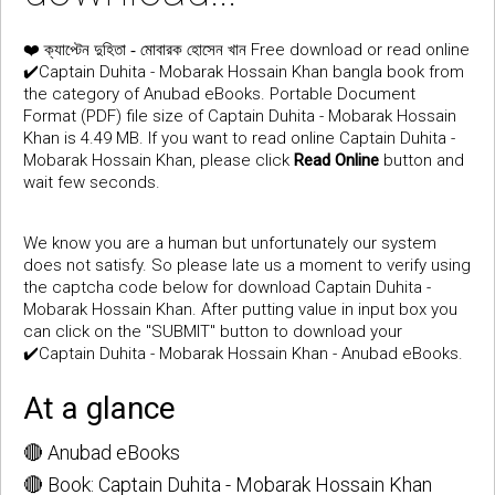
❤️
Free download or read online
ক্যাপ্টেন দুহিতা - মোবারক হোসেন খান
✔️Captain Duhita - Mobarak Hossain Khan bangla book from
the category of Anubad eBooks. Portable Document
Format (PDF) file size of Captain Duhita - Mobarak Hossain
Khan is 4.49 MB. If you want to read online Captain Duhita -
Mobarak Hossain Khan, please click
Read Online
button and
wait few seconds.
We know you are a human but unfortunately our system
does not satisfy. So please late us a moment to verify using
the captcha code below for download Captain Duhita -
Mobarak Hossain Khan. After putting value in input box you
can click on the "SUBMIT" button to download your
✔️Captain Duhita - Mobarak Hossain Khan - Anubad eBooks.
At a glance
🔴 Anubad eBooks
🔴 Book: Captain Duhita - Mobarak Hossain Khan