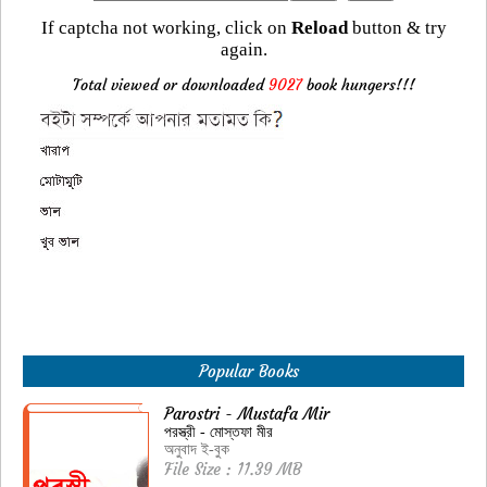
If captcha not working, click on
Reload
button & try
again.
Total viewed or downloaded
9027
book hungers!!!
Popular Books
Parostri - Mustafa Mir
পরস্ত্রী - মোস্তফা মীর
অনুবাদ ই-বুক
File Size : 11.39 MB