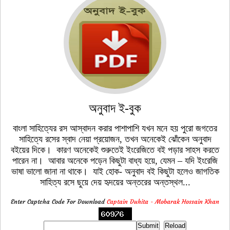
অনুবাদ ই-বুক
বাংলা সাহিত্যের রস আস্বাদন করার পাশাপাশি যখন মনে হয় পুরো জগতের
সাহিত্যে রসের স্বাদ নেয়া প্রয়োজন, তখন অনেকেই ঝোঁকেন অনুবাদ
বইয়ের দিকে। কারণ অনেকেই শুরুতেই ইংরেজিতে বই পড়ার সাহস করতে
পারেন না। আবার অনেকে পড়েন কিছুটা বাধ্য হয়ে, যেমন – যদি ইংরেজি
ভাষা ভালো জানা না থাকে। যাই হোক- অনুবাদ বই কিছুটা হলেও জাগতিক
সাহিত্য রসে ছুয়ে দেয় হৃদয়ের অন্তরের অন্তস্থল...
Enter Captcha Code For Download
Captain Duhita - Mobarak Hossain Khan