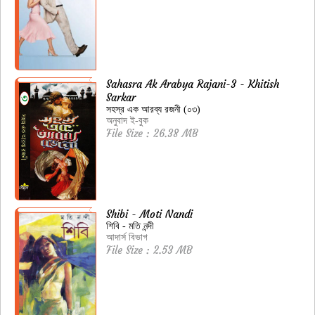
Sahasra Ak Arabya Rajani-3 - Khitish
Sarkar
সহস্র এক আরব্য রজনী (০৩)
অনুবাদ ই-বুক
File Size : 26.38 MB
Shibi - Moti Nandi
শিবি - মতি নন্দী
আদার্স বিভাগ
File Size : 2.53 MB