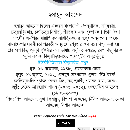
হুমায়ূন আহমেদ
হুমায়ূন আহমেদ ছিলেন একজন বাংলাদেশী ঔপন্যাসিক, নাট্যকার,
চিত্রনাট্যকার, চলচ্চিত্র নির্মাতা, গীতিকার এবং প্রভাষক। তিনি বিংশ
শতাব্দীর জনপ্রিয় বাঙালি কথাসাহিত্যিকদের মধ্যে অন্যতম। তাকে
বাংলাদেশের স্বাধীনতা পরবর্তী অন্যতম শ্রেষ্ঠ লেখক বলে গণ্য করা হয়।
তার বেশ কিছু গ্রন্থ পৃথিবীর নানা ভাষায় অনূদিত হয়েছে, বেশ কিছু গ্রন্থ
স্কুল-কলেজ বিশ্ববিদ্যালয়ের পাঠ্যসূচীর অন্তর্ভুক্ত।
উইকিপিডিয়াতে বিস্তারিত দেখুন...
জন্ম: ১৩ নভেম্বর, ১৯৪৮, নেত্রকোনা জেলা
মৃত্যু: ১৯ জুলাই, ২০১২, বেলভ্যু হাসপাতাল কেন্দ্র, নিউ ইয়র্ক
চলচ্চিত্রগুলি: শ্রাবন মেঘের দিন, দুই দুয়ারী, শ্যামল ছায়া, আরও
স্ত্রী: মেহের আফরোজ শাওন (২০০৫–২০১২), গুলতেকিন আহমেদ
(১৯৭৬-২০০৩)
শিশু: শিলা আহমেদ, নুহাশ হুমায়ুন, বিপাশা আহমেদ, নিনিত আহমেদ, নোভা
আহমেদ, নিশাদ আহমেদ
Enter Captcha Code For Download
Ayna