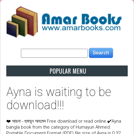
POPULAR MENU
Ayna is waiting to be
download!!!
❤️
Free download or read online ✔️Ayna
আয়না - হুমায়ূন আহমেদ
bangla book from the category of Humayun Ahmed.
Portable Document Format (PDF) file size of Ayna is 0.32