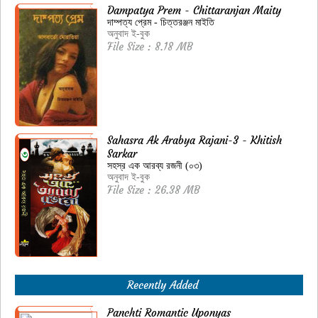
Dampatya Prem - Chittaranjan Maity
দাম্পত্য প্রেম - চিত্তরঞ্জন মাইতি
অনুবাদ ই-বুক
File Size : 8.18 MB
Sahasra Ak Arabya Rajani-3 - Khitish
Sarkar
সহস্র এক আরব্য রজনী (০৩)
অনুবাদ ই-বুক
File Size : 26.38 MB
Recently Added
Panchti Romantic Uponyas