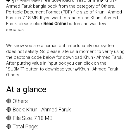
❤️
Free download or read online ✔️Khun -
খুন - আহমেদ ফারুক
Ahmed Faruk bangla book from the category of Others.
Portable Document Format (PDF) file size of Khun - Ahmed
Faruk is 7.18 MB. If you want to read online Khun - Ahmed
Faruk, please click
Read Online
button and wait few
seconds.
We know you are a human but unfortunately our system
does not satisfy. So please late us a moment to verify using
the captcha code below for download Khun - Ahmed Faruk.
After putting value in input box you can click on the
"SUBMIT" button to download your ✔️Khun - Ahmed Faruk -
Others.
At a glance
🔴 Others
🔴 Book: Khun - Ahmed Faruk
🔴 File Size: 7.18 MB
🔴 Total Page: