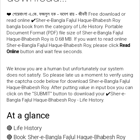
❤️
Free download or
শেরেবাংলা এ.কে. ফজলুল হক - ভবেশ রায় - জীবনী
read online ✔️Sher-e-Bangla Fajlul Haque-Bhabesh Roy
bangla book from the category of Life History. Portable
Document Format (PDF) file size of Sher-e-Bangla Fajlul
Haque-Bhabesh Roy is 0.68 MB. If you want to read online
Sher-e-Bangla Fajlul Haque-Bhabesh Roy, please click
Read
Online
button and wait few seconds.
We know you are a human but unfortunately our system
does not satisfy. So please late us a moment to verify using
the captcha code below for download Sher-e-Bangla Fajlul
Haque-Bhabesh Roy. After putting value in input box you can
click on the "SUBMIT" button to download your ✔️Sher-e-
Bangla Fajlul Haque-Bhabesh Roy - Life History.
At a glance
🔴 Life History
🔴 Book: Sher-e-Bangla Fajlul Haque-Bhabesh Roy