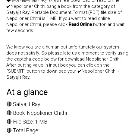
❤️
Free download or read online
নেপোলিয়নের চিঠি - সত্যজিৎ রায়
✔️Nepolioner Chithi bangla book from the category of
Satyajit Ray. Portable Document Format (PDF) file size of
Nepolioner Chithi is 1 MB. If you want to read online
Nepolioner Chithi, please click
Read Online
button and wait
few seconds.
We know you are a human but unfortunately our system
does not satisfy. So please late us a moment to verify using
the captcha code below for download Nepolioner Chithi.
After putting value in input box you can click on the
"SUBMIT" button to download your ✔️Nepolioner Chithi -
Satyajit Ray.
At a glance
🔴 Satyajit Ray
🔴 Book: Nepolioner Chithi
🔴 File Size: 1 MB
🔴 Total Page: