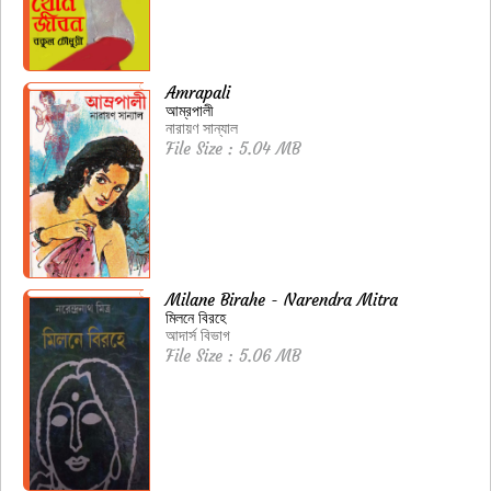
Amrapali
আম্রপালী
নারায়ণ সান্যাল
File Size : 5.04 MB
Milane Birahe - Narendra Mitra
মিলনে বিরহে
আদার্স বিভাগ
File Size : 5.06 MB