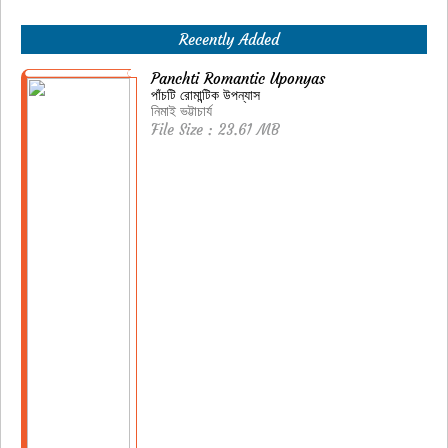
Recently Added
Panchti Romantic Uponyas
পাঁচটি রোমান্টিক উপন্যাস
নিমাই ভট্টাচার্য
File Size : 23.61 MB