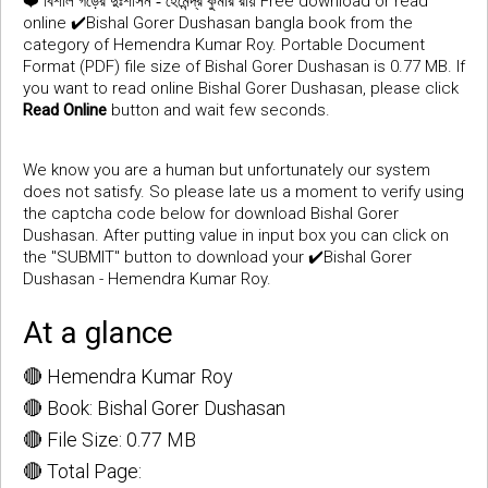
❤️
Free download or read
বিশাল গড়ের দুঃশাসন - হেমেন্দ্র কুমার রায়
online ✔️Bishal Gorer Dushasan bangla book from the
category of Hemendra Kumar Roy. Portable Document
Format (PDF) file size of Bishal Gorer Dushasan is 0.77 MB. If
you want to read online Bishal Gorer Dushasan, please click
Read Online
button and wait few seconds.
We know you are a human but unfortunately our system
does not satisfy. So please late us a moment to verify using
the captcha code below for download Bishal Gorer
Dushasan. After putting value in input box you can click on
the "SUBMIT" button to download your ✔️Bishal Gorer
Dushasan - Hemendra Kumar Roy.
At a glance
🔴 Hemendra Kumar Roy
🔴 Book: Bishal Gorer Dushasan
🔴 File Size: 0.77 MB
🔴 Total Page: