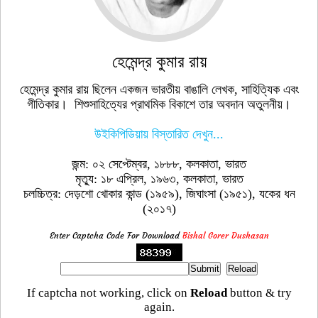
হেমেন্দ্র কুমার রায়
হেমেন্দ্র কুমার রায় ছিলেন একজন ভারতীয় বাঙালি লেখক, সাহিত্যিক এবং
গীতিকার। শিশুসাহিত্যের প্রাথমিক বিকাশে তার অবদান অতুলনীয়।
উইকিপিডিয়ায় বিস্তারিত দেখুন...
জন্ম: ০২ সেপ্টেম্বর, ১৮৮৮, কলকাতা, ভারত
মৃত্যু: ১৮ এপ্রিল, ১৯৬৩, কলকাতা, ভারত
চলচ্চিত্র: দেড়শো খোকার কান্ড (১৯৫৯), জিঘাংসা (১৯৫১), যকের ধন
(২০১৭)
Enter Captcha Code For Download
Bishal Gorer Dushasan
If captcha not working, click on
Reload
button & try
again.