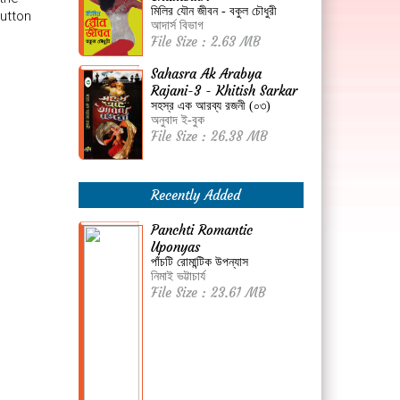
মিলির যৌন জীবন - বকুল চৌধুরী
button
আদার্স বিভাগ
File Size : 2.63 MB
Sahasra Ak Arabya
Rajani-3 - Khitish Sarkar
সহস্র এক আরব্য রজনী (০৩)
অনুবাদ ই-বুক
File Size : 26.38 MB
Recently Added
Panchti Romantic
Uponyas
পাঁচটি রোমান্টিক উপন্যাস
নিমাই ভট্টাচার্য
File Size : 23.61 MB