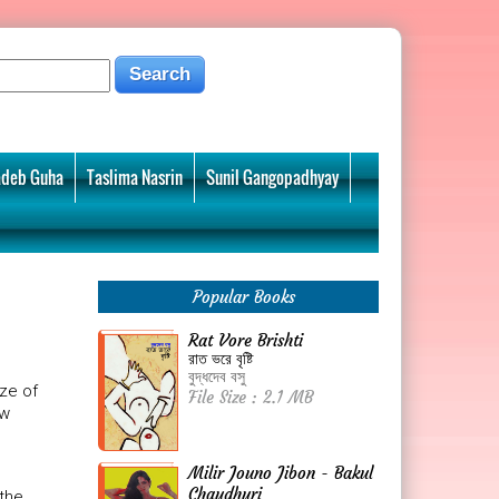
deb Guha
Taslima Nasrin
Sunil Gangopadhyay
Popular Books
Rat Vore Brishti
রাত ভরে বৃষ্টি
বুদ্ধদেব বসু
ze of
File Size : 2.1 MB
ew
Milir Jouno Jibon - Bakul
Chaudhuri
 the