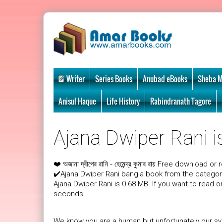
Writer
Series Books
Anubad eBooks
Sheba M
Anisul Haque
Life History
Rabindranath Tagore
Ajana Dwiper Rani is
❤️
Free download or r
অজানা দ্বীপের রানি - হেমেন্দ্র কুমার রায়
✔️Ajana Dwiper Rani bangla book from the catego
Ajana Dwiper Rani is 0.68 MB. If you want to read o
seconds.
We know you are a human but unfortunately our sys