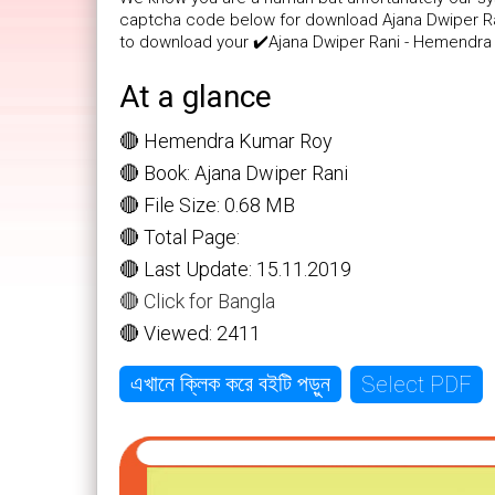
captcha code below for download Ajana Dwiper Rani
to download your ✔️Ajana Dwiper Rani - Hemendra
At a glance
🔴 Hemendra Kumar Roy
🔴 Book: Ajana Dwiper Rani
🔴 File Size: 0.68 MB
🔴 Total Page:
🔴 Last Update: 15.11.2019
🔴 Click for Bangla
🔴 Viewed: 2411
Select PDF
এখানে ক্লিক করে বইটি পড়ুন