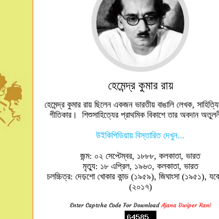
হেমেন্দ্র কুমার রায়
হেমেন্দ্র কুমার রায় ছিলেন একজন ভারতীয় বাঙালি লেখক, সাহিত্য
গীতিকার। শিশুসাহিত্যের প্রাথমিক বিকাশে তার অবদান অতুল
উইকিপিডিয়ায় বিস্তারিত দেখুন...
জন্ম: ০২ সেপ্টেম্বর, ১৮৮৮, কলকাতা, ভারত
মৃত্যু: ১৮ এপ্রিল, ১৯৬৩, কলকাতা, ভারত
চলচ্চিত্র: দেড়শো খোকার কান্ড (১৯৫৯), জিঘাংসা (১৯৫১), যক
(২০১৭)
Enter Captcha Code For Download
Ajana Dwiper Rani