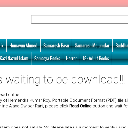
ix
Humayun Ahmed
Samaresh Basu
Samaresh Majumdar
Buddha
Kazi Nazrul Islam
Samagra Books
Horror
18+ Adult Books
 waiting to be download!!!
ead online
ry of Hemendra Kumar Roy. Portable Document Format (PDF) file si
nline Ajana Dwiper Rani, please click
Read Online
button and wait f
tem does not satisfy. So please late us a moment to verify using