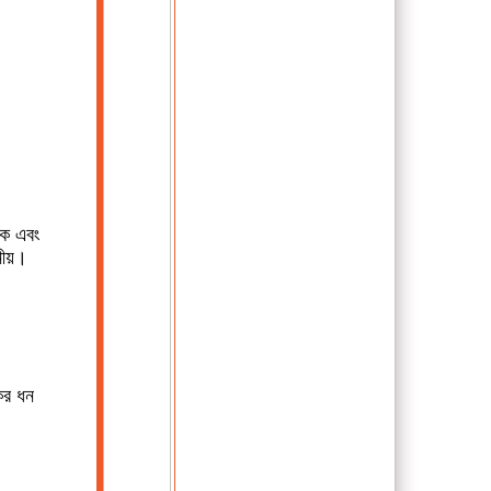
িক এবং
নীয়।
ের ধন