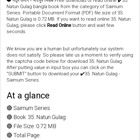
❤️
Free download or read online ✔️35.
নতুন গুলাপ - সাইমুম সিরিজ
Natun Gulag bangla book from the category of Saimum
Series. Portable Document Format (PDF) file size of 35.
Natun Gulag is 0.72 MB. If you want to read online 35. Natun
Gulag, please click
Read Online
button and wait few
seconds.
We know you are a human but unfortunately our system
does not satisfy. So please late us a moment to verify using
the captcha code below for download 35. Natun Gulag.
After putting value in input box you can click on the
"SUBMIT" button to download your ✔️35. Natun Gulag -
Saimum Series.
At a glance
🔴 Saimum Series
🔴 Book: 35. Natun Gulag
🔴 File Size: 0.72 MB
🔴 Total Page: