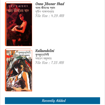
Onno Jiboner Shad
অন্য জীবনের স্বাদ
সুনীল গঙ্গোপাধ্যায়
File Size : 4.29 MB
Kulkundolini
কুলকু্ত্তলিনী
সমরেশ মজুমদার
File Size : 7.25 MB
Recently Added