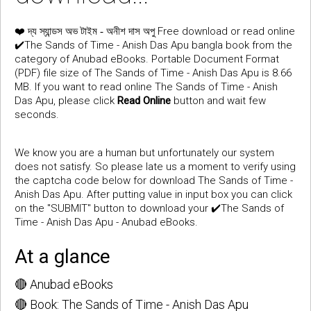
❤️
Free download or read online
দ্য স্যান্ডস অভ টাইম - অনীশ দাস অপু
✔️The Sands of Time - Anish Das Apu bangla book from the
category of Anubad eBooks. Portable Document Format
(PDF) file size of The Sands of Time - Anish Das Apu is 8.66
MB. If you want to read online The Sands of Time - Anish
Das Apu, please click
Read Online
button and wait few
seconds.
We know you are a human but unfortunately our system
does not satisfy. So please late us a moment to verify using
the captcha code below for download The Sands of Time -
Anish Das Apu. After putting value in input box you can click
on the "SUBMIT" button to download your ✔️The Sands of
Time - Anish Das Apu - Anubad eBooks.
At a glance
🔴 Anubad eBooks
🔴 Book: The Sands of Time - Anish Das Apu