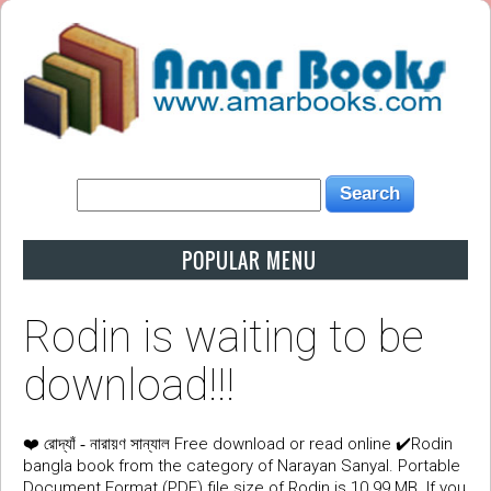
POPULAR MENU
Rodin is waiting to be
download!!!
❤️
Free download or read online ✔️Rodin
রোদ্যাঁ - নারায়ণ সান্যাল
bangla book from the category of Narayan Sanyal. Portable
Document Format (PDF) file size of Rodin is 10.99 MB. If you