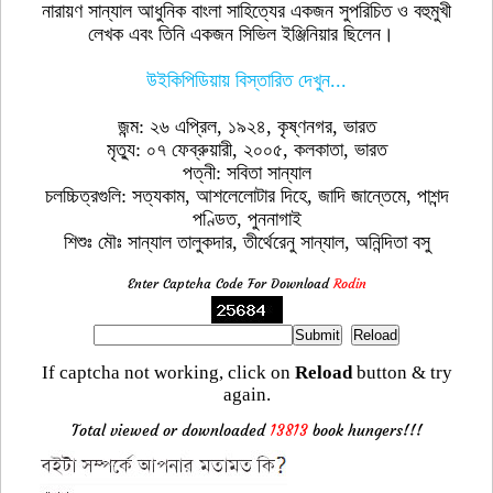
নারায়ণ সান্যাল আধুনিক বাংলা সাহিত্যের একজন সুপরিচিত ও বহুমুখী
লেখক এবং তিনি একজন সিভিল ইঞ্জিনিয়ার ছিলেন।
উইকিপিডিয়ায় বিস্তারিত দেখুন...
জন্ম: ২৬ এপ্রিল, ১৯২৪, কৃষ্ণনগর, ভারত
মৃত্যু: ০৭ ফেব্রুয়ারী, ২০০৫, কলকাতা, ভারত
পত্নী: সবিতা সান্যাল
চলচ্চিত্রগুলি: সত্যকাম, আশলেলোটার দিহে, জাদি জান্তেমে, পাশন্দ
পণ্ডিত, পুননাগাই
শিশুঃ মৌঃ সান্যাল তালুকদার, তীর্থেরেনু সান্যাল, অনিন্দিতা বসু
Enter Captcha Code For Download
Rodin
If captcha not working, click on
Reload
button & try
again.
Total viewed or downloaded
13813
book hungers!!!