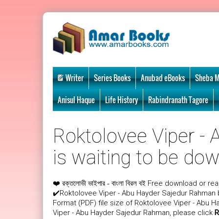
Writer
Series Books
Anubad eBooks
Sheba M
Anisul Haque
Life History
Rabindranath Tagore
Roktolovee Viper -
is waiting to be dow
❤️
Free download or rea
রক্তলোভী ভাইপার - বাংলা বিরল বই
✔️Roktolovee Viper - Abu Hayder Sajedur Rahman 
Format (PDF) file size of Roktolovee Viper - Abu H
Viper - Abu Hayder Sajedur Rahman, please click
R