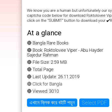
We know you are a human but unfortunately our sys
captcha code below for download Roktolovee Viper
click on the "SUBMIT" button to download your ✔️
At a glance
🔴 Bangla Rare Books
🔴 Book: Roktolovee Viper - Abu Hayder
Sajedur Rahman
🔴 File Size: 2.59 MB
🔴 Total Page:
🔴 Last Update: 26.11.2019
🔴 Click for Bangla
🔴 Viewed: 3010
Select PDF
এখানে ক্লিক করে বইটি পড়ুন