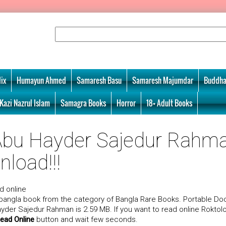
ix
Humayun Ahmed
Samaresh Basu
Samaresh Majumdar
Buddha
Kazi Nazrul Islam
Samagra Books
Horror
18+ Adult Books
 Abu Hayder Sajedur Rahm
nload!!!
d online
bangla book from the category of Bangla Rare Books. Portable D
ayder Sajedur Rahman is 2.59 MB. If you want to read online Roktol
ead Online
button and wait few seconds.