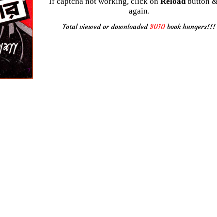
If captcha not working, click on
Reload
button &
again.
Total viewed or downloaded
3010
book hungers!!!