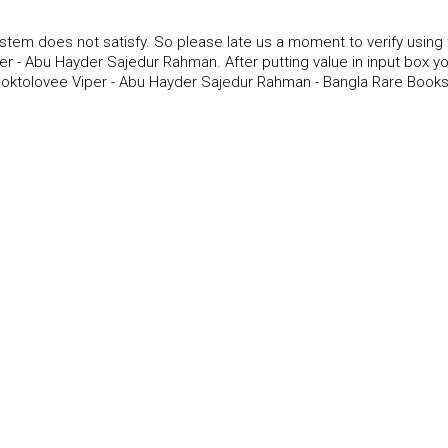
tem does not satisfy. So please late us a moment to verify using
 - Abu Hayder Sajedur Rahman. After putting value in input box y
Roktolovee Viper - Abu Hayder Sajedur Rahman - Bangla Rare Books