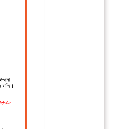
ইগুলো
 যাচ্ছি।
Sajedur