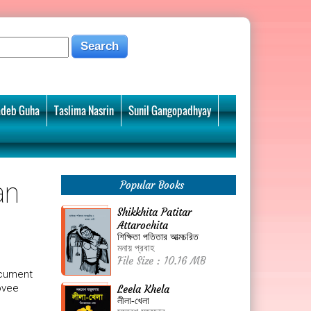
deb Guha
Taslima Nasrin
Sunil Gangopadhyay
an
Popular Books
Shikkhita Patitar
Attarochita
শিক্ষিতা পতিতার আত্মচরিত
মনায় প্রবাহ
File Size : 10.16 MB
ocument
ovee
Leela Khela
লীলা-খেলা