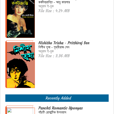
কর্কটক্রান্তি - আবু কায়সার
অনুবাদ ই-বুক
File Size : 4.24 MB
Nishitho Trisha - Pritthiraj Sen
নিশীথ তৃষা - পৃথ্বীরাজ সেন
অনুবাদ ই-বুক
File Size : 3.36 MB
Recently Added
Panchti Romantic Uponyas
পাঁচটি রোমান্টিক উপন্যাস