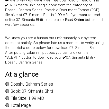
❤️
Free download or read online
সীমান্ত ভীতি - দস্যু বাহরাম সিরিজ
✔️07. Simanta Bhiti bangla book from the category of
Dosshu Bahram Series. Portable Document Format (PDF)
file size of 07. Simanta Bhiti is 1.99 MB. If you want to read
online 07. Simanta Bhiti, please click
Read Online
button and
wait few seconds.
We know you are a human but unfortunately our system
does not satisfy. So please late us a moment to verify using
the captcha code below for download 07. Simanta Bhiti.
After putting value in input box you can click on the
"SUBMIT" button to download your ✔️07. Simanta Bhiti -
Dosshu Bahram Series.
At a glance
🔴 Dosshu Bahram Series
🔴 Book: 07. Simanta Bhiti
🔴 File Size: 1.99 MB
🔴 Total Page: