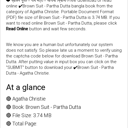
❤️
Free download or read
ব্রাউন স্যুট - পার্থ দত্ত - আগাথা ক্রিস্টি
online ✔️Brown Suit - Partha Dutta bangla book from the
category of Agatha Christie. Portable Document Format
(PDF) file size of Brown Suit - Partha Dutta is 3.74 MB. If you
want to read online Brown Suit - Partha Dutta, please click
Read Online
button and wait few seconds.
We know you are a human but unfortunately our system
does not satisfy. So please late us a moment to verify using
the captcha code below for download Brown Suit - Partha
Dutta. After putting value in input box you can click on the
"SUBMIT" button to download your ✔️Brown Suit - Partha
Dutta - Agatha Christie.
At a glance
🔴 Agatha Christie
🔴 Book: Brown Suit - Partha Dutta
🔴 File Size: 3.74 MB
🔴 Total Page: