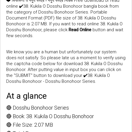
❤️
Free download or read
কিউকিলা ও দস্যু বনহুর - দস্যু বনহুর সিরিজ
online ✔️38. Kukila O Dosshu Bonohoor bangla book from
the category of Dosshu Bonohoor Series. Portable
Document Format (PDF) file size of 38. Kukila O Dosshu
Bonohoor is 2.07 MB. If you want to read online 38. Kukila O
Dosshu Bonohoor, please click
Read Online
button and wait
few seconds.
We know you are a human but unfortunately our system
does not satisfy. So please late us a moment to verify using
the captcha code below for download 38. Kukila O Dosshu
Bonohoor. After putting value in input box you can click on
the "SUBMIT" button to download your ✔️38. Kukila O
Dosshu Bonohoor - Dosshu Bonohoor Series.
At a glance
🔴 Dosshu Bonohoor Series
🔴 Book: 38. Kukila O Dosshu Bonohoor
🔴 File Size: 2.07 MB