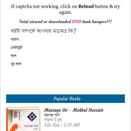
If captcha not working, click on
Reload
button & try
again.
Total viewed or downloaded
3100
book hungers!!!
Popular Books
Massage Gir - Mokbul Hossain
ম্যসেজ গার্ল
অনুবাদ ই-বুক
File Size : 2.01 MB