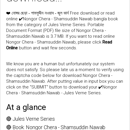
❤️
Free download or read
নোঙ্গর ছেড়া - শামসুদ্দীন নওয়াব - জুল ভার্ন
online ✔️Nongor Chera - Shamsuddin Nawab bangla book
from the category of Jules Verne Series. Portable
Document Format (PDF) file size of Nongor Chera -
Shamsuddin Nawab is 3.7 MB. If you want to read online
Nongor Chera - Shamsuddin Nawab, please click
Read
Online
button and wait few seconds.
We know you are a human but unfortunately our system
does not satisfy. So please late us a moment to verify using
the captcha code below for download Nongor Chera -
Shamsuddin Nawab. After putting value in input box you can
click on the "SUBMIT" button to download your ✔️Nongor
Chera - Shamsuddin Nawab - Jules Verne Series.
At a glance
🔴 Jules Verne Series
🔴 Book: Nongor Chera - Shamsuddin Nawab