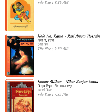
File Size : 8.24 MB
Holo Na, Ratna - Kazi Anwar Hossain
হলো না, রত্না
শেবা মিক্স
File Size : 4.89 MB
Kinnor Mithun - Nihar Ranjan Gupta
কিন্নর মিথুন - নীহাররঞ্জন গুপ্ত
আদার্স বিভাগ
File Size : 7.85 MB