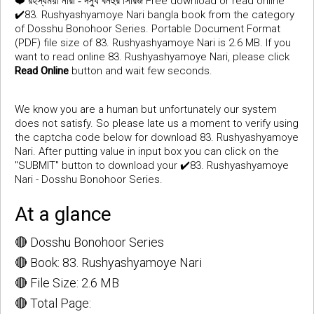
❤️
Free download or read online
রহস্যময়ী নারী - দস্যু বনহুর সিরিজ
✔️83. Rushyashyamoye Nari bangla book from the category
of Dosshu Bonohoor Series. Portable Document Format
(PDF) file size of 83. Rushyashyamoye Nari is 2.6 MB. If you
want to read online 83. Rushyashyamoye Nari, please click
Read Online
button and wait few seconds.
We know you are a human but unfortunately our system
does not satisfy. So please late us a moment to verify using
the captcha code below for download 83. Rushyashyamoye
Nari. After putting value in input box you can click on the
"SUBMIT" button to download your ✔️83. Rushyashyamoye
Nari - Dosshu Bonohoor Series.
At a glance
🔴 Dosshu Bonohoor Series
🔴 Book: 83. Rushyashyamoye Nari
🔴 File Size: 2.6 MB
🔴 Total Page: