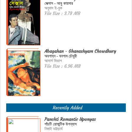
সেক্সাস - আবু কায়সার
অনুবাদ ই-বুক
File Size : 3.78 MB
Abagahan - Ghanashyam Chowdhury
অবগাহন - ঘনশাম চৌধুরী
আদার্স বিভাগ
File Size : 6.96 MB
Recently Added
Panchti Romantic Uponyas
পাঁচটি রোমান্টিক উপন্যাস
নিমাই ভট্টাচার্য