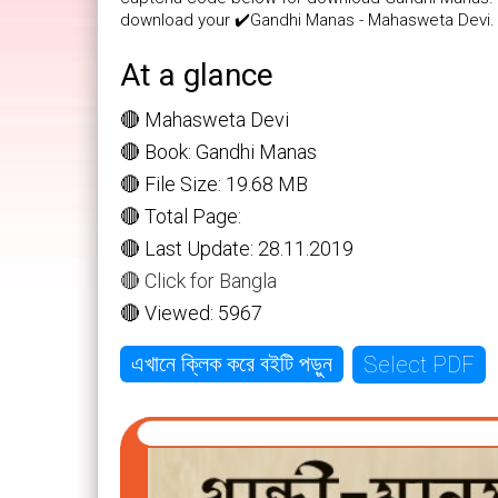
download your ✔️Gandhi Manas - Mahasweta Devi.
At a glance
🔴 Mahasweta Devi
🔴 Book: Gandhi Manas
🔴 File Size: 19.68 MB
🔴 Total Page:
🔴 Last Update: 28.11.2019
🔴 Click for Bangla
🔴 Viewed: 5967
Select PDF
এখানে ক্লিক করে বইটি পড়ুন