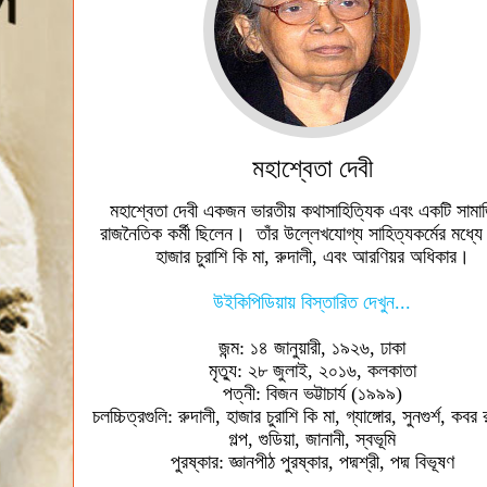
মহাশ্বেতা দেবী
মহাশ্বেতা দেবী একজন ভারতীয় কথাসাহিত্যিক এবং একটি সামা
রাজনৈতিক কর্মী ছিলেন। তাঁর উল্লেখযোগ্য সাহিত্যকর্মের মধ্যে 
হাজার চুরাশি কি মা, রুদালী, এবং আরণিয়র অধিকার।
উইকিপিডিয়ায় বিস্তারিত দেখুন...
জন্ম: ১৪ জানুয়ারী, ১৯২৬, ঢাকা
মৃত্যু: ২৮ জুলাই, ২০১৬, কলকাতা
পত্নী: বিজন ভট্টাচার্য (১৯৯৯)
চলচ্চিত্রগুলি: রুদালী, হাজার চুরাশি কি মা, গ্যাঙ্গোর, সুনগুর্শ, কবর র
গল্প, গুডিয়া, জানানী, স্বভূমি
পুরষ্কার: জ্ঞানপীঠ পুরষ্কার, পদ্মশ্রী, পদ্ম বিভূষণ