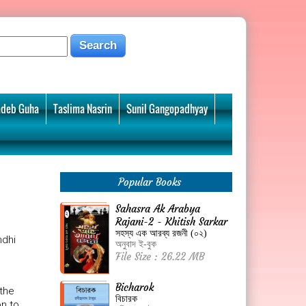
deb Guha
Taslima Nasrin
Sunil Gangopadhyay
Popular Books
Sahasra Ak Arabya
Rajani-2 - Khitish Sarkar
সহস্য এক আরব্য রজনী (০২)
ndhi
অনুবাদ ই-বুক
File Size : 26.22 MB
Bicharok
 the
বিচারক
on to