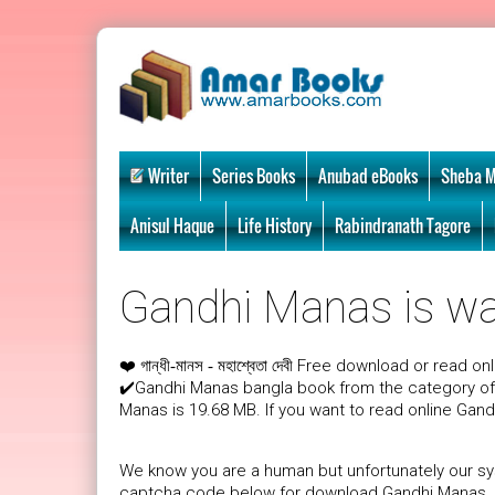
Writer
Series Books
Anubad eBooks
Sheba M
Anisul Haque
Life History
Rabindranath Tagore
Gandhi Manas is wai
❤️
Free download or read onl
গান্ধী-মানস - মহাশ্বেতা দেবী
✔️Gandhi Manas bangla book from the category of
Manas is 19.68 MB. If you want to read online Gan
We know you are a human but unfortunately our sys
captcha code below for download Gandhi Manas. Aft