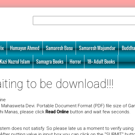
ix
Humayun Ahmed
Samaresh Basu
Samaresh Majumdar
Buddha
Kazi Nazrul Islam
Samagra Books
Horror
18+ Adult Books
ting to be download!!!
ine
 Mahasweta Devi. Portable Document Format (PDF) file size of Ga
dhi Manas, please click
Read Online
button and wait few seconds.
tem does not satisfy. So please late us a moment to verify using
er putting value in input box you can click on the "SUBMIT" butt