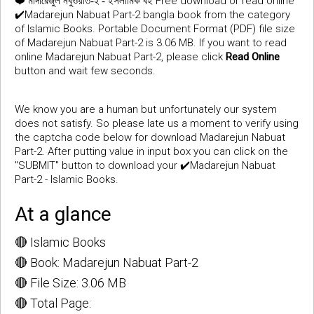
❤️
Free download or read online
মাদারেজুল নবুওয়াত-২ - ইসলামিক বই
✔️Madarejun Nabuat Part-2 bangla book from the category
of Islamic Books. Portable Document Format (PDF) file size
of Madarejun Nabuat Part-2 is 3.06 MB. If you want to read
online Madarejun Nabuat Part-2, please click
Read Online
button and wait few seconds.
We know you are a human but unfortunately our system
does not satisfy. So please late us a moment to verify using
the captcha code below for download Madarejun Nabuat
Part-2. After putting value in input box you can click on the
"SUBMIT" button to download your ✔️Madarejun Nabuat
Part-2 - Islamic Books.
At a glance
🔴 Islamic Books
🔴 Book: Madarejun Nabuat Part-2
🔴 File Size: 3.06 MB
🔴 Total Page: