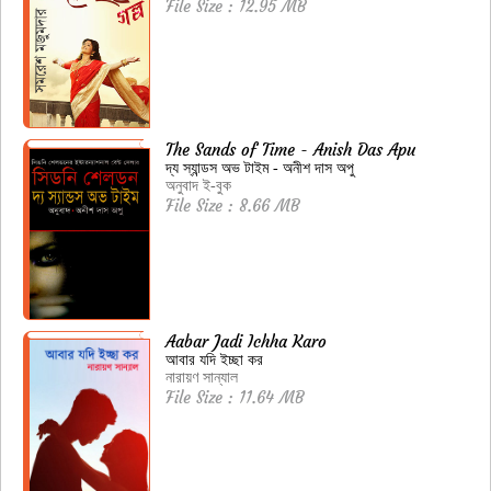
File Size : 12.95 MB
The Sands of Time - Anish Das Apu
দ্য স্যান্ডস অভ টাইম - অনীশ দাস অপু
অনুবাদ ই-বুক
File Size : 8.66 MB
Aabar Jadi Ichha Karo
আবার যদি ইচ্ছা কর
নারায়ণ সান্যাল
File Size : 11.64 MB