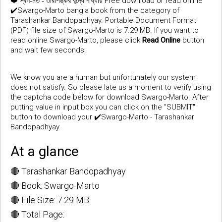
❤️
Free download or read online
স্বর্গ-মর্ত - তারাশঙ্কর বন্দ্যোপাধ্যায়
✔️Swargo-Marto bangla book from the category of
Tarashankar Bandopadhyay. Portable Document Format
(PDF) file size of Swargo-Marto is 7.29 MB. If you want to
read online Swargo-Marto, please click
Read Online
button
and wait few seconds.
We know you are a human but unfortunately our system
does not satisfy. So please late us a moment to verify using
the captcha code below for download Swargo-Marto. After
putting value in input box you can click on the "SUBMIT"
button to download your ✔️Swargo-Marto - Tarashankar
Bandopadhyay.
At a glance
🔴 Tarashankar Bandopadhyay
🔴 Book: Swargo-Marto
🔴 File Size: 7.29 MB
🔴 Total Page: