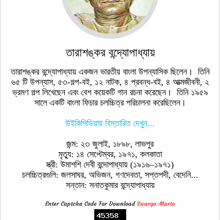
তারাশঙ্কর বন্দ্যোপাধ্যায়
তারাশঙ্কর বন্দ্যোপাধ্যায় একজন ভারতীয় বাংলা উপন্যাসিক ছিলেন। তিনি
৬৫ টি উপন্যাস, ৫৩-গল্প-বই, ১২ নাটক, ৪ প্রবন্ধ-বই, ৪ আত্মজীবনী, ২
ভ্রমণ গল্প লিখেছেন এবং বেশ কয়েকটি গান রচনা করেছেন। তিনি ১৯৫৯
সালে একটি বাংলা ফিচার চলচ্চিত্র পরিচালনা করেছিলেন।
উইকিপিডিয়ায় বিস্তারিত দেখুন...
জন্ম: ২৩ জুলাই, ১৮৯৮, লাভপুর
মৃত্যু: ১৪ সেপ্টেম্বর, ১৯৭১, কলকাতা
স্ত্রী: উমাশশি দেবী বন্দোপাধ্যায় (১৯১৬–১৯৭১)
চলচ্চিত্রগুলি: জলসাঘর, অভিজন, গণদেবতা, সপ্তপদী, বেদেনি...
সন্তান: সনাতকুমার বন্দ্যোপাধ্যায়
Enter Captcha Code For Download
Swargo-Marto