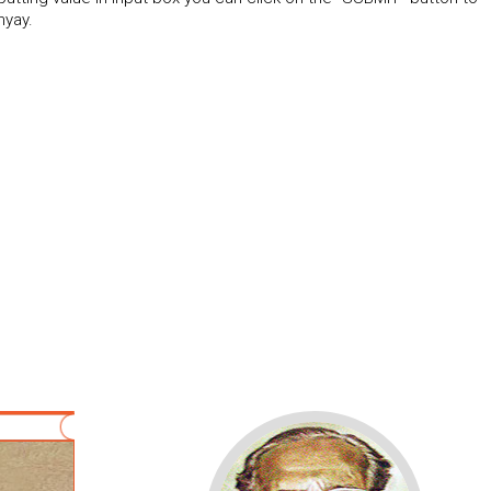
hyay.