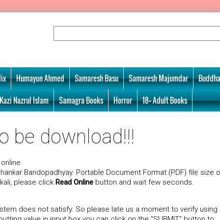
ix
Humayun Ahmed
Samaresh Basu
Samaresh Majumdar
Buddha
Kazi Nazrul Islam
Samagra Books
Horror
18+ Adult Books
to be download!!!
online
shankar Bandopadhyay. Portable Document Format (PDF) file size o
kali, please click
Read Online
button and wait few seconds.
tem does not satisfy. So please late us a moment to verify using
utting value in input box you can click on the "SUBMIT" button to