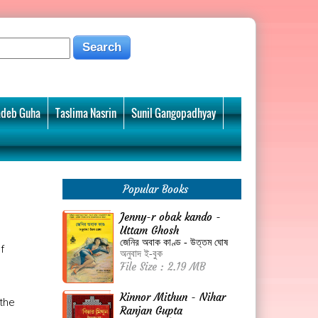
deb Guha
Taslima Nasrin
Sunil Gangopadhyay
Popular Books
Jenny-r obak kando -
Uttam Ghosh
জেনির অবাক কাণ্ড - উত্তম ঘোষ
f
অনুবাদ ই-বুক
File Size : 2.19 MB
Kinnor Mithun - Nihar
 the
Ranjan Gupta