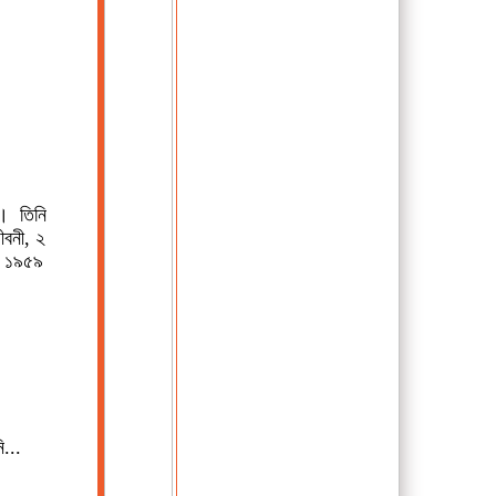
ন। তিনি
ীবনী, ২
ি ১৯৫৯
...