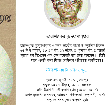
তারাশঙ্কর বন্দ্যোপাধ্যায়
তারাশঙ্কর বন্দ্যোপাধ্যায় একজন ভারতীয় বাংলা উপন্যাসিক ছিলে
৬৫ টি উপন্যাস, ৫৩-গল্প-বই, ১২ নাটক, ৪ প্রবন্ধ-বই, ৪ আত্মজ
ভ্রমণ গল্প লিখেছেন এবং বেশ কয়েকটি গান রচনা করেছেন। তিন
সালে একটি বাংলা ফিচার চলচ্চিত্র পরিচালনা করেছিলেন।
উইকিপিডিয়ায় বিস্তারিত দেখুন...
জন্ম: ২৩ জুলাই, ১৮৯৮, লাভপুর
মৃত্যু: ১৪ সেপ্টেম্বর, ১৯৭১, কলকাতা
স্ত্রী: উমাশশি দেবী বন্দোপাধ্যায় (১৯১৬–১৯৭১)
চলচ্চিত্রগুলি: জলসাঘর, অভিজন, গণদেবতা, সপ্তপদী, বেদেনি
সন্তান: সনাতকুমার বন্দ্যোপাধ্যায়