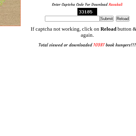
Enter Captcha Code For Download
Rasakali
If captcha not working, click on
Reload
button &
again.
Total viewed or downloaded
10387
book hungers!!!