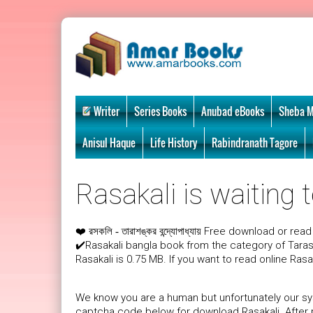
Writer
Series Books
Anubad eBooks
Sheba M
Anisul Haque
Life History
Rabindranath Tagore
Rasakali is waiting 
❤️
Free download or read 
রসকলি - তারাশঙ্কর বন্দ্যোপাধ্যায়
✔️Rasakali bangla book from the category of Tara
Rasakali is 0.75 MB. If you want to read online Rasa
We know you are a human but unfortunately our sys
captcha code below for download Rasakali. After p