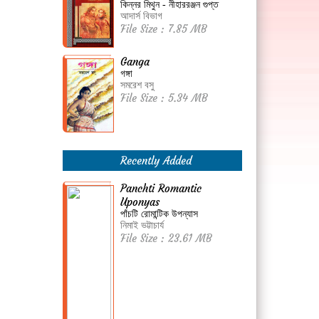
কিন্নর মিথুন - নীহাররঞ্জন গুপ্ত
আদার্স বিভাগ
File Size : 7.85 MB
Ganga
গঙ্গা
সমরেশ বসু
File Size : 5.34 MB
Recently Added
Panchti Romantic
Uponyas
পাঁচটি রোমান্টিক উপন্যাস
নিমাই ভট্টাচার্য
File Size : 23.61 MB