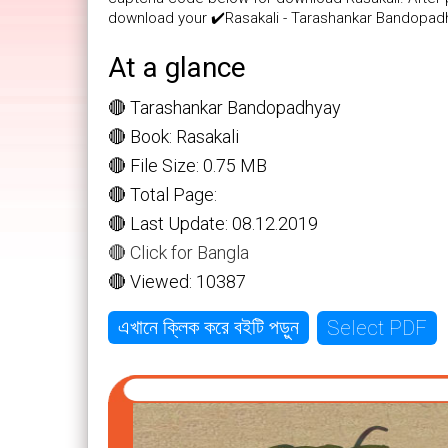
download your ✔️Rasakali - Tarashankar Bandopad
At a glance
🔴 Tarashankar Bandopadhyay
🔴 Book: Rasakali
🔴 File Size: 0.75 MB
🔴 Total Page:
🔴 Last Update: 08.12.2019
🔴 Click for Bangla
🔴 Viewed: 10387
Select PDF
এখানে ক্লিক করে বইটি পড়ুন