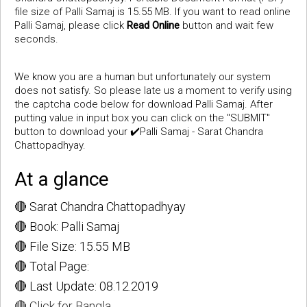
file size of Palli Samaj is 15.55 MB. If you want to read online
Palli Samaj, please click
Read Online
button and wait few
seconds.
We know you are a human but unfortunately our system
does not satisfy. So please late us a moment to verify using
the captcha code below for download Palli Samaj. After
putting value in input box you can click on the "SUBMIT"
button to download your ✔️Palli Samaj - Sarat Chandra
Chattopadhyay.
At a glance
🔴 Sarat Chandra Chattopadhyay
🔴 Book: Palli Samaj
🔴 File Size: 15.55 MB
🔴 Total Page:
🔴 Last Update: 08.12.2019
🔴 Click for Bangla