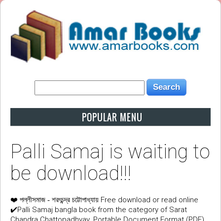
POPULAR MENU
Palli Samaj is waiting to
be download!!!
❤️
Free download or read online
পল্লীসমাজ - শরৎচন্দ্র চট্টোপাধ্যায়
✔️Palli Samaj bangla book from the category of Sarat
Chandra Chattopadhyay. Portable Document Format (PDF)