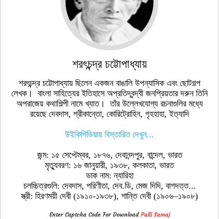
শরৎচন্দ্র চট্টোপাধ্যায়
শরৎচন্দ্র চট্টোপাধ্যায় ছিলেন একজন বাঙালি উপন্যাসিক এবং ছোটগল্প
লেখক। বাংলা সাহিত্যের ইতিহাসে অপ্রতিদ্বন্দ্বী জনপ্রিয়তার দরুন তিনি
অপরাজেয় কথাশিল্পী নামে খ্যাত। তাঁর উল্লেখযোগ্য রচনাগুলির মধ্যে
রয়েছে দেবদাস, শ্রীকান্তো, কোরিট্রোহিন, গৃহহাহা, ইত্যাদি
উইকিপিডিয়ায় বিস্তারিত দেখুন...
জন্ম: ১৫ সেপ্টেম্বর, ১৮৭৬, দেবানন্দপুর, বান্দেল, ভারত
মৃত্যুবরণ: ১৬ জানুয়ারী, ১৯৩৮, কলকাতা, ভারত
ডাক নাম: ন্যারিহা
চলচ্চিত্রগুলি: দেবদাস, পরিণীতা, দেব.ডি, মেজ দিদি, বাগদত্ত...
স্ত্রী: হিরণময়ী দেবী (১৯১০-১৯৩৮), শান্তি দেবী (১৯০৬–১৯০৮)
Enter Captcha Code For Download
Palli Samaj