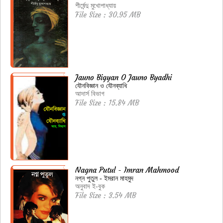
শীর্ষেন্দু মুখোপাধ্যায়
File Size : 30.95 MB
Jauno Bigyan O Jauno Byadhi
যৌনবিজ্ঞান ও যৌনব্যাধি
আদার্স বিভাগ
File Size : 15.84 MB
Nagna Putul - Imran Mahmood
নগ্ন পুতুল - ইমরান মাহমুদ
অনুবাদ ই-বুক
File Size : 3.54 MB