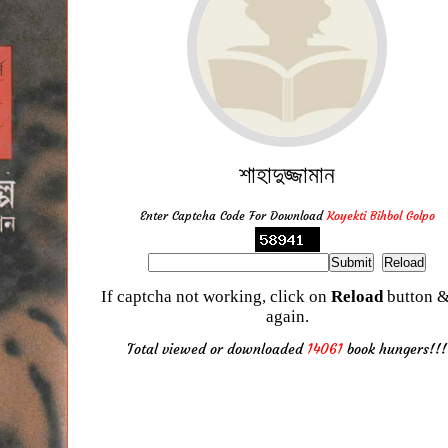
শাহাদুজ্জামান
Enter Captcha Code For Download
Koyekti Bihbol Golpo
If captcha not working, click on
Reload
button &
again.
Total viewed or downloaded
14061
book hungers!!!