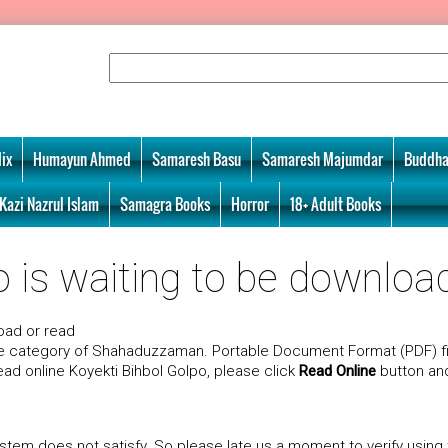
ix
Humayun Ahmed
Samaresh Basu
Samaresh Majumdar
Buddha
Kazi Nazrul Islam
Samagra Books
Horror
18+ Adult Books
 is waiting to be download!
ad or read
he category of Shahaduzzaman. Portable Document Format (PDF) fi
read online Koyekti Bihbol Golpo, please click
Read Online
button and
tem does not satisfy. So please late us a moment to verify using