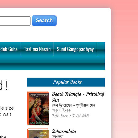
deb Guha
Taslima Nasrin
Sunil Gangopadhyay
!!
Popular Books
Death Triangle - Pritthiraj
Sen
ডেথ ট্রায়েঙ্গেল - পৃথ্বীরাজ সেন
le size
অনুবাদ ই-বুক
 wait
File Size : 1.79 MB
Subarnalata
সুবর্ণলতা
 the