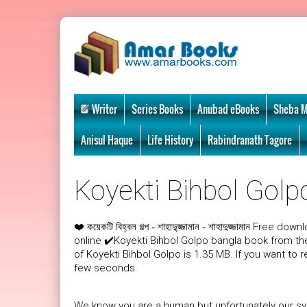
Writer
Series Books
Anubad eBooks
Sheba M
Anisul Haque
Life History
Rabindranath Tagore
Koyekti Bihbol Golpo
❤️
Free downlo
কয়েকটি বিহ্বল গল্প - শাহাদু্জ্জামান - শাহাদুজ্জামান
online ✔️Koyekti Bihbol Golpo bangla book from t
of Koyekti Bihbol Golpo is 1.35 MB. If you want to 
few seconds.
We know you are a human but unfortunately our sys