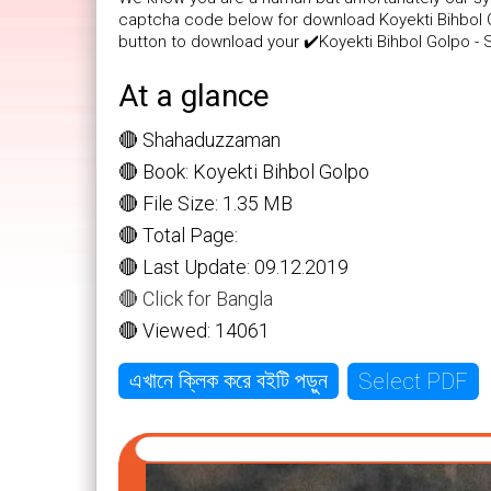
captcha code below for download Koyekti Bihbol Go
button to download your ✔️Koyekti Bihbol Golpo 
At a glance
🔴 Shahaduzzaman
🔴 Book: Koyekti Bihbol Golpo
🔴 File Size: 1.35 MB
🔴 Total Page:
🔴 Last Update: 09.12.2019
🔴 Click for Bangla
🔴 Viewed: 14061
Select PDF
এখানে ক্লিক করে বইটি পড়ুন