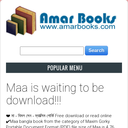
POPULAR MENU
Maa is waiting to be
download!!!
❤️
Free download or read online
মা - বিমল সেন - ম্যাক্সিম গোর্কি
✔️Maa bangla book from the category of Maxim Gorky.
Portable Document Format (PDF) file size of Maa is 4.76