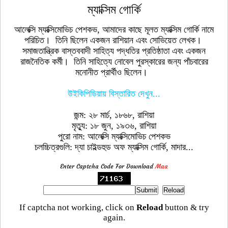
ম্যাক্সিম গোর্কি
আলেক্সি ম্যাক্সিমোভিচ পেশকভ, আমাদের কাছে মূলত ম্যাক্সিম গোর্কি নামে
পরিচিত। তিনি ছিলেন একজন রাশিয়ান এবং সোভিয়েত লেখক।
সমাজতান্ত্রিক বাস্তববাদী সাহিত্য পদ্ধতির প্রতিষ্ঠাতা এবং একজন
রাজনৈতিক কর্মী। তিনি সাহিত্যে নোবেল পুরস্কারের জন্য পাঁচবারের
মনোনীত প্রার্থীও ছিলেন।
উইকিপিডিয়ায় বিস্তারিত দেখুন...
জন্ম: ২৮ মার্চ, ১৮৬৮, রাশিয়া
মৃত্যু: ১৮ জুন, ১৯৩৬, রাশিয়া
পুরো নাম: আলেক্সি ম্যাক্সিমোভিচ পেশকভ
চলচ্চিত্রগুলি: দ্যা চাইল্ডহুড অফ ম্যাক্সিম গোর্কি, মাদার...
Enter Captcha Code For Download
Maa
If captcha not working, click on
Reload
button & try
again.