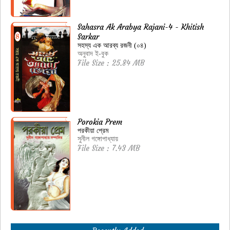
Sahasra Ak Arabya Rajani-4 - Khitish
Sarkar
সহস্য এক আরব্য রজনী (০৪)
অনুবাদ ই-বুক
File Size : 25.84 MB
Porokia Prem
পরকীয়া প্রেম
সুনীল গঙ্গোপাধ্যায়
File Size : 7.43 MB