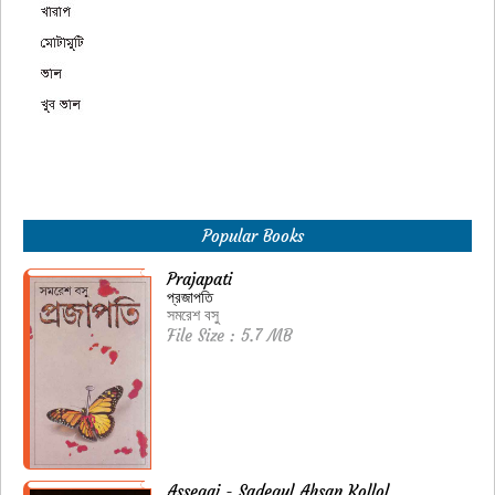
Popular Books
Prajapati
প্রজাপতি
সমরেশ বসু
File Size : 5.7 MB
Assegai - Sadequl Ahsan Kollol