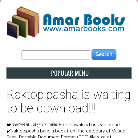
POPULAR MENU
Raktopipasha is waiting
to be download!!!
❤️
Free download or read online
রক্তপিপাসা - মাসুদ রানা সিরিজ
✔️Raktopipasha bangla book from the category of Masud
Rana. Portable Document Format (PDF) file size of