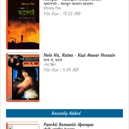
অ্যাসেগাই - সাদেকুল আহসান কল্লোল
উইলবার স্মিথ
File Size : 18.22 MB
Holo Na, Ratna - Kazi Anwar Hossain
হলো না, রত্না
শেবা মিক্স
File Size : 4.89 MB
Recently Added
Panchti Romantic Uponyas