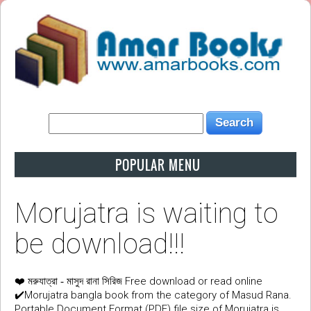
POPULAR MENU
Morujatra is waiting to
be download!!!
❤️
Free download or read online
মরুযাত্রা - মাসুদ রানা সিরিজ
✔️Morujatra bangla book from the category of Masud Rana.
Portable Document Format (PDF) file size of Morujatra is