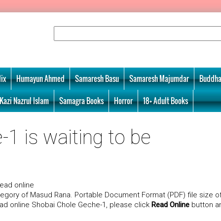
ix
Humayun Ahmed
Samaresh Basu
Samaresh Majumdar
Buddha
Kazi Nazrul Islam
Samagra Books
Horror
18+ Adult Books
1 is waiting to be
ead online
egory of Masud Rana. Portable Document Format (PDF) file size o
ead online Shobai Chole Geche-1, please click
Read Online
button a