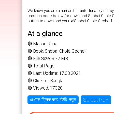
We know you are a human but unfortunately our sys
captcha code below for download Shobai Chole Gec
button to download your ✔️Shobai Chole Geche-1 
At a glance
🔴 Masud Rana
🔴 Book: Shobai Chole Geche-1
🔴 File Size: 3.72 MB
🔴 Total Page:
🔴 Last Update: 17.08.2021
🔴 Click for Bangla
🔴 Viewed: 17320
Select PDF
এখানে ক্লিক করে বইটি পড়ুন