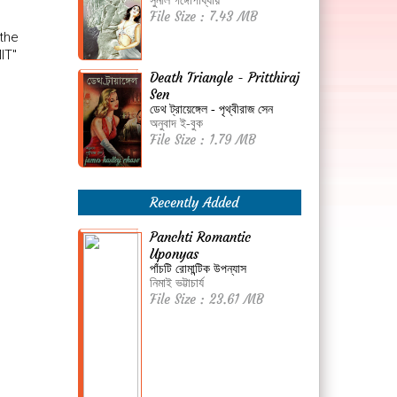
সুনীল গঙ্গোপাধ্যায়
File Size : 7.43 MB
 the
IT"
Death Triangle - Pritthiraj
Sen
ডেথ ট্রায়েঙ্গেল - পৃথ্বীরাজ সেন
অনুবাদ ই-বুক
File Size : 1.79 MB
Recently Added
Panchti Romantic
Uponyas
পাঁচটি রোমান্টিক উপন্যাস
নিমাই ভট্টাচার্য
File Size : 23.61 MB