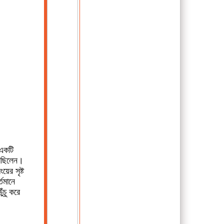
 একটি
রেছিলেন।
ের সৃষ্ট
্তমানে
ঁচু করে