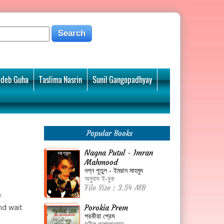
deb Guha
Taslima Nasrin
Sunil Gangopadhyay
Popular Books
Nagna Putul - Imran
Mahmood
নগ্ন পুতুল - ইমরান মাহমুদ
অনুবাদ ই-বুক
File Size : 3.54 MB
f
nd wait
Porokia Prem
পরকীয়া প্রেম