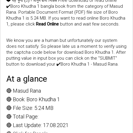
❤️
Free download or read online
বড় ক্ষুধা (১) - মাসুদ রানা সিরিজ
✔️Boro Khudha 1 bangla book from the category of Masud
Rana. Portable Document Format (PDF) file size of Boro
Khudha 1 is 5.24 MB. If you want to read online Boro Khudha
1, please click
Read Online
button and wait few seconds.
We know you are a human but unfortunately our system
does not satisfy. So please late us a moment to verify using
the captcha code below for download Boro Khudha 1. After
putting value in input box you can click on the "SUBMIT"
button to download your ✔️Boro Khudha 1 - Masud Rana.
At a glance
🔴 Masud Rana
🔴 Book: Boro Khudha 1
🔴 File Size: 5.24 MB
🔴 Total Page:
🔴 Last Update: 17.08.2021