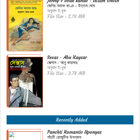
Jenny-r obak kando - Uttam Ghosh
জেনির অবাক কাণ্ড - উত্তম ঘোষ
অনুবাদ ই-বুক
File Size : 2.19 MB
Sexas - Abu Kaysar
সেক্সাস - আবু কায়সার
অনুবাদ ই-বুক
File Size : 3.78 MB
Recently Added
Panchti Romantic Uponyas
পাঁচটি রোমান্টিক উপন্যাস