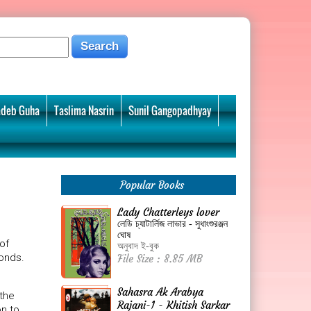
deb Guha
Taslima Nasrin
Sunil Gangopadhyay
Popular Books
Lady Chatterleys lover
লেডি চ্যাটার্লিজ লাভার - সুধাংশুরঞ্জন
ঘোষ
of
অনুবাদ ই-বুক
onds.
File Size : 8.85 MB
Sahasra Ak Arabya
 the
Rajani-1 - Khitish Sarkar
on to