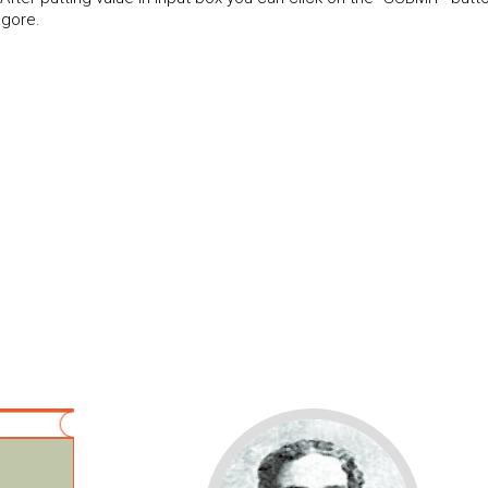
agore.