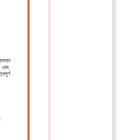
যোগদান
ন এবং
বপূর্ণ
ো