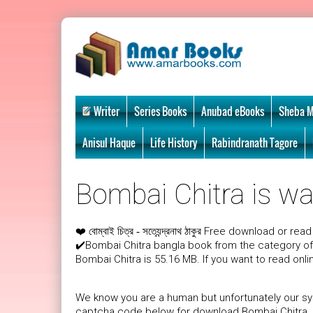
Writer
Series Books
Anubad eBooks
Sheba M
Anisul Haque
Life History
Rabindranath Tagore
Bombai Chitra is wai
❤️
Free download or read 
বোম্বাই চিত্র - সত্যেন্দ্রনাথ ঠাকুর
✔️Bombai Chitra bangla book from the category of
Bombai Chitra is 55.16 MB. If you want to read onl
We know you are a human but unfortunately our sys
captcha code below for download Bombai Chitra. Af