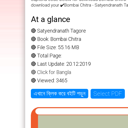
download your ✔️Bombai Chitra - Satyendranath T
At a glance
🔴 Satyendranath Tagore
🔴 Book: Bombai Chitra
🔴 File Size: 55.16 MB
🔴 Total Page:
🔴 Last Update: 20.12.2019
🔴 Click for Bangla
🔴 Viewed: 3465
Select PDF
এখানে ক্লিক করে বইটি পড়ুন