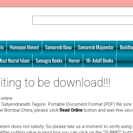
ix
Humayun Ahmed
Samaresh Basu
Samaresh Majumdar
Buddha
Kazi Nazrul Islam
Samagra Books
Horror
18+ Adult Books
ting to be download!!!
online
 Satyendranath Tagore. Portable Document Format (PDF) file size 
ine Bombai Chitra, please click
Read Online
button and wait few sec
tem does not satisfy. So please late us a moment to verify using
ter putting value in input box you can click on the "SUBMIT" butt