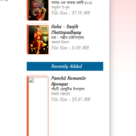
সহস্র এক আরব্য রজনী (০১)
অনুবাদ ই-বুক
File Size : 27.19 MB
Guha - Sanjib
Chattopadhyay
গুহা - সঞ্জীব চট্টোপাধ্যায়
আদার্স বিভাগ
File Size : 2.09 MB
Recently Added
Panchti Romantic
Uponyas
পাঁচটি রোমান্টিক উপন্যাস
নিমাই ভট্টাচার্য
File Size : 23.61 MB