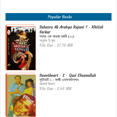
Popular Books
Sahasra Ak Arabya Rajani-1 - Khitish
Sarkar
সহস্র এক আরব্য রজনী (০১)
অনুবাদ ই-বুক
File Size : 27.19 MB
Sweetheart - 2 - Qazi Ehsanullah
সুইটহার্ট-২ - কাজী এহসানাউল্লাহ
আদার্স বিভাগ
File Size : 2.45 MB