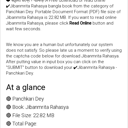
❤️
Free download or read online
জীবন্মত রহস্য - পাঁচকড়ি দে
✔️Jibanmrita Rahasya bangla book from the category of
Panchkari Dey. Portable Document Format (PDF) file size of
Jibanmrita Rahasya is 22.82 MB. If you want to read online
Jibanmrita Rahasya, please click
Read Online
button and
wait few seconds.
We know you are a human but unfortunately our system
does not satisfy. So please late us a moment to verify using
the captcha code below for download Jibanmrita Rahasya.
After putting value in input box you can click on the
"SUBMIT" button to download your ✔️Jibanmrita Rahasya -
Panchkari Dey.
At a glance
🔴 Panchkari Dey
🔴 Book: Jibanmrita Rahasya
🔴 File Size: 22.82 MB
🔴 Total Page: