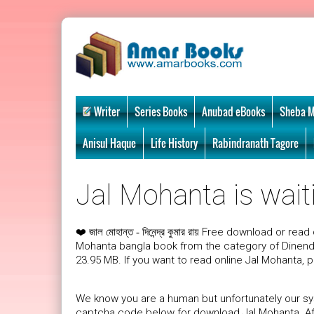
Writer
Series Books
Anubad eBooks
Sheba M
Anisul Haque
Life History
Rabindranath Tagore
Jal Mohanta is wait
❤️
Free download or read o
জাল মোহান্ত - দিনেন্দ্র কুমার রায়
Mohanta bangla book from the category of Dinendr
23.95 MB. If you want to read online Jal Mohanta, 
We know you are a human but unfortunately our sys
captcha code below for download Jal Mohanta. Afte