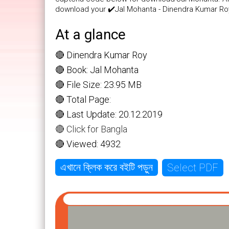
download your ✔️Jal Mohanta - Dinendra Kumar Ro
At a glance
🔴 Dinendra Kumar Roy
🔴 Book: Jal Mohanta
🔴 File Size: 23.95 MB
🔴 Total Page:
🔴 Last Update: 20.12.2019
🔴 Click for Bangla
🔴 Viewed: 4932
Select PDF
এখানে ক্লিক করে বইটি পড়ুন