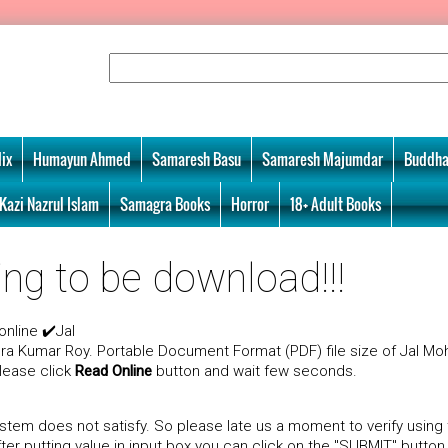
ix
Humayun Ahmed
Samaresh Basu
Samaresh Majumdar
Buddha
Kazi Nazrul Islam
Samagra Books
Horror
18+ Adult Books
ing to be download!!!
nline ✔️Jal
a Kumar Roy. Portable Document Format (PDF) file size of Jal Moh
please click
Read Online
button and wait few seconds.
tem does not satisfy. So please late us a moment to verify using
r putting value in input box you can click on the "SUBMIT" button