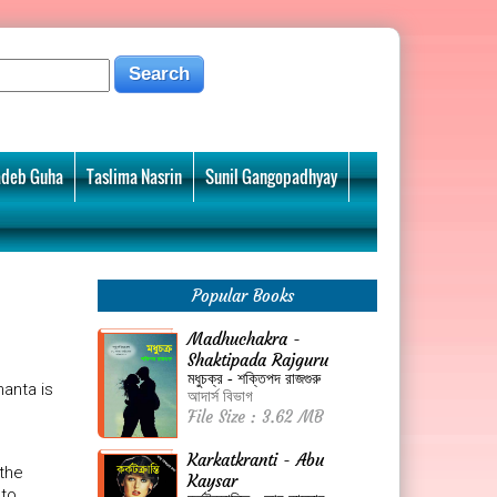
deb Guha
Taslima Nasrin
Sunil Gangopadhyay
Popular Books
Madhuchakra -
Shaktipada Rajguru
মধুচক্র - শক্তিপদ রাজগুরু
anta is
আদার্স বিভাগ
File Size : 3.62 MB
Karkatkranti - Abu
 the
Kaysar
 to