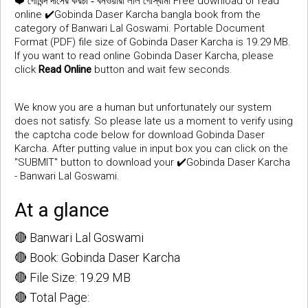
❤️
Free download or read
গোবিন্দ দাসের করচা - বনওয়ারী লাল গোস্বামী
online ✔️Gobinda Daser Karcha bangla book from the
category of Banwari Lal Goswami. Portable Document
Format (PDF) file size of Gobinda Daser Karcha is 19.29 MB.
If you want to read online Gobinda Daser Karcha, please
click
Read Online
button and wait few seconds.
We know you are a human but unfortunately our system
does not satisfy. So please late us a moment to verify using
the captcha code below for download Gobinda Daser
Karcha. After putting value in input box you can click on the
"SUBMIT" button to download your ✔️Gobinda Daser Karcha
- Banwari Lal Goswami.
At a glance
🔴 Banwari Lal Goswami
🔴 Book: Gobinda Daser Karcha
🔴 File Size: 19.29 MB
🔴 Total Page: