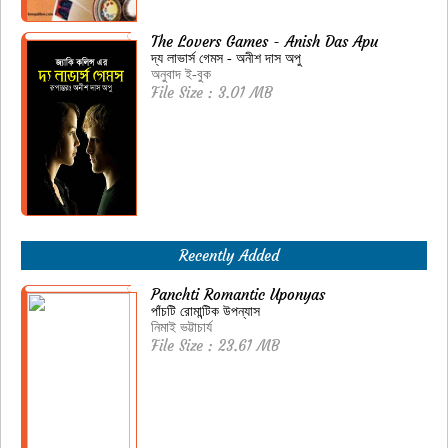
The Lovers Games - Anish Das Apu
দ্য লাভার্স গেমস - অনীশ দাস অপু
অনুবাদ ই-বুক
File Size : 3.01 MB
Recently Added
Panchti Romantic Uponyas
পাঁচটি রোমান্টিক উপন্যাস
নিমাই ভট্টাচার্য
File Size : 23.61 MB