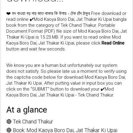
❤️
Free download or
মদ খাওয়া বড় দায় জাত থাকার কি উপায় - টেক চাঁদ ঠাকুর
read online ✔️Mod Kaoya Boro Dai, Jat Thakar Ki Upai bangla
book from the category of Tek Chand Thakur. Portable
Document Format (PDF) file size of Mod Kaoya Boro Dai, Jat
Thakar Ki Upai is 15.23 MB. If you want to read online Mod
Kaoya Boro Dai, Jat Thakar Ki Upai, please click
Read Online
button and wait few seconds.
We know you are a human but unfortunately our system
does not satisfy. So please late us a moment to verify using
the captcha code below for download Mod Kaoya Boro Dai,
Jat Thakar Ki Upai. After putting value in input box you can
click on the "SUBMIT" button to download your ✔️Mod
Kaoya Boro Dai, Jat Thakar Ki Upai - Tek Chand Thakur.
At a glance
🔴 Tek Chand Thakur
🔴 Book: Mod Kaoya Boro Dai, Jat Thakar Ki Upai