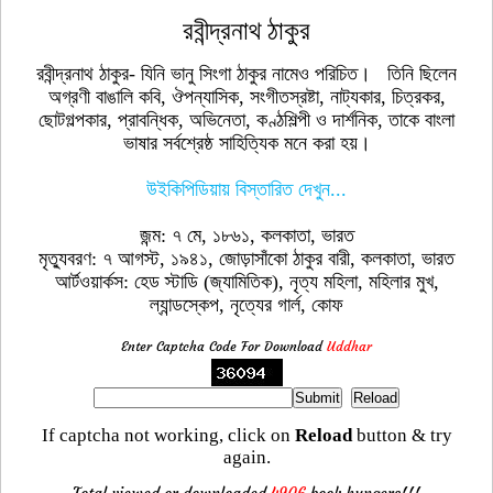
রবীন্দ্রনাথ ঠাকুর
রবীন্দ্রনাথ ঠাকুর- যিনি ভানু সিংগা ঠাকুর নামেও পরিচিত। তিনি ছিলেন
অগ্রণী বাঙালি কবি, ঔপন্যাসিক, সংগীতস্রষ্টা, নাট্যকার, চিত্রকর,
ছোটগল্পকার, প্রাবন্ধিক, অভিনেতা, কণ্ঠশিল্পী ও দার্শনিক, তাকে বাংলা
ভাষার সর্বশ্রেষ্ঠ সাহিত্যিক মনে করা হয়।
উইকিপিডিয়ায় বিস্তারিত দেখুন...
জন্ম: ৭ মে, ১৮৬১, কলকাতা, ভারত
মৃত্যুবরণ: ৭ আগস্ট, ১৯৪১, জোড়াসাঁকো ঠাকুর বারী, কলকাতা, ভারত
আর্টওয়ার্কস: হেড স্টাডি (জ্যামিতিক), নৃত্য মহিলা, মহিলার মুখ,
ল্যান্ডস্কেপ, নৃত্যের গার্ল, কোফ
Enter Captcha Code For Download
Uddhar
If captcha not working, click on
Reload
button & try
again.