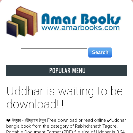
POPULAR MENU
Uddhar is waiting to be
download!!!
❤️
Free download or read online ✔️Uddhar
উদ্ধার - রবীন্দ্রনাথ ঠাকুর
bangla book from the category of Rabindranath Tagore.
Portable Document Format (PDF) file size of Uddhar is 0.24