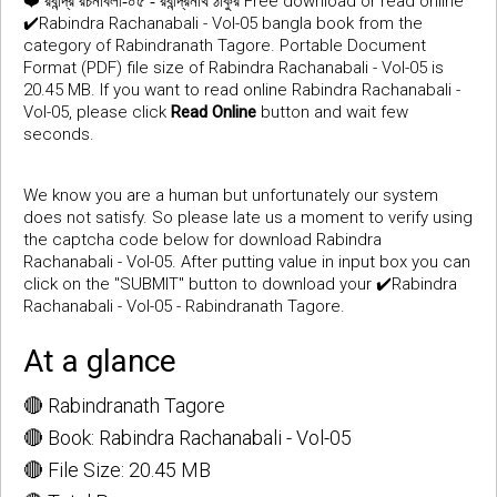
❤️
Free download or read online
রবীন্দ্র রচনাবলী-০৫ - রবীন্দ্রনাথ ঠাকুর
✔️Rabindra Rachanabali - Vol-05 bangla book from the
category of Rabindranath Tagore. Portable Document
Format (PDF) file size of Rabindra Rachanabali - Vol-05 is
20.45 MB. If you want to read online Rabindra Rachanabali -
Vol-05, please click
Read Online
button and wait few
seconds.
We know you are a human but unfortunately our system
does not satisfy. So please late us a moment to verify using
the captcha code below for download Rabindra
Rachanabali - Vol-05. After putting value in input box you can
click on the "SUBMIT" button to download your ✔️Rabindra
Rachanabali - Vol-05 - Rabindranath Tagore.
At a glance
🔴 Rabindranath Tagore
🔴 Book: Rabindra Rachanabali - Vol-05
🔴 File Size: 20.45 MB