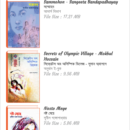
Sammohon - Sangeeta Bandapadhayay
সম্মোহন
আদার্স বিভাগ
File Size : 17.21 MB
Secrets of Olympic Village - Mokbul
Hossain
সিক্রেটস অব অলিম্পিক ভিলেজ - সুসান অ্যাশলে
অনুবাদ ই-বুক
File Size : 9.56 MB
Nosto Meye
নষ্ট মেয়ে
সুনীল গঙ্গোপাধ্যায়
File Size : 5.86 MB