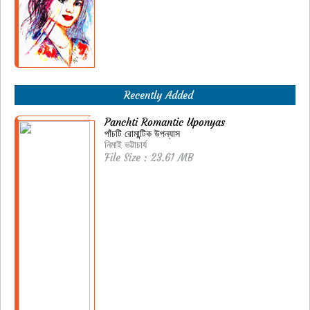
Recently Added
Panchti Romantic Uponyas
পাঁচটি রোমান্টিক উপন্যাস
নিমাই ভট্টাচার্য
File Size : 23.61 MB