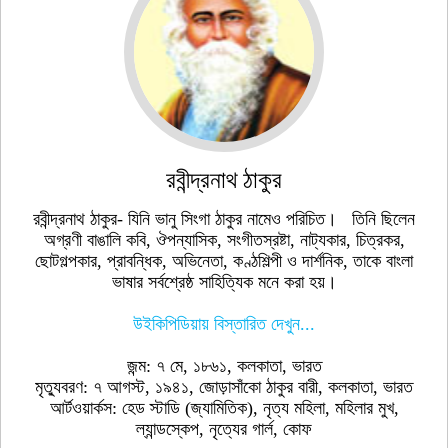
রবীন্দ্রনাথ ঠাকুর
রবীন্দ্রনাথ ঠাকুর- যিনি ভানু সিংগা ঠাকুর নামেও পরিচিত। তিনি ছিলেন
অগ্রণী বাঙালি কবি, ঔপন্যাসিক, সংগীতস্রষ্টা, নাট্যকার, চিত্রকর,
ছোটগল্পকার, প্রাবন্ধিক, অভিনেতা, কণ্ঠশিল্পী ও দার্শনিক, তাকে বাংলা
ভাষার সর্বশ্রেষ্ঠ সাহিত্যিক মনে করা হয়।
উইকিপিডিয়ায় বিস্তারিত দেখুন...
জন্ম: ৭ মে, ১৮৬১, কলকাতা, ভারত
মৃত্যুবরণ: ৭ আগস্ট, ১৯৪১, জোড়াসাঁকো ঠাকুর বারী, কলকাতা, ভারত
আর্টওয়ার্কস: হেড স্টাডি (জ্যামিতিক), নৃত্য মহিলা, মহিলার মুখ,
ল্যান্ডস্কেপ, নৃত্যের গার্ল, কোফ