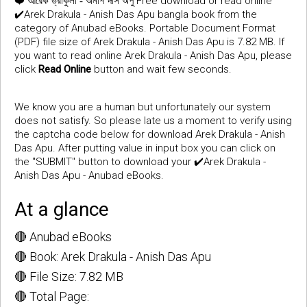
❤️
Free download or read online
আরেক ড্রাকুলা - অনীশ দাস অপু
✔️Arek Drakula - Anish Das Apu bangla book from the
category of Anubad eBooks. Portable Document Format
(PDF) file size of Arek Drakula - Anish Das Apu is 7.82 MB. If
you want to read online Arek Drakula - Anish Das Apu, please
click
Read Online
button and wait few seconds.
We know you are a human but unfortunately our system
does not satisfy. So please late us a moment to verify using
the captcha code below for download Arek Drakula - Anish
Das Apu. After putting value in input box you can click on
the "SUBMIT" button to download your ✔️Arek Drakula -
Anish Das Apu - Anubad eBooks.
At a glance
🔴 Anubad eBooks
🔴 Book: Arek Drakula - Anish Das Apu
🔴 File Size: 7.82 MB
🔴 Total Page: